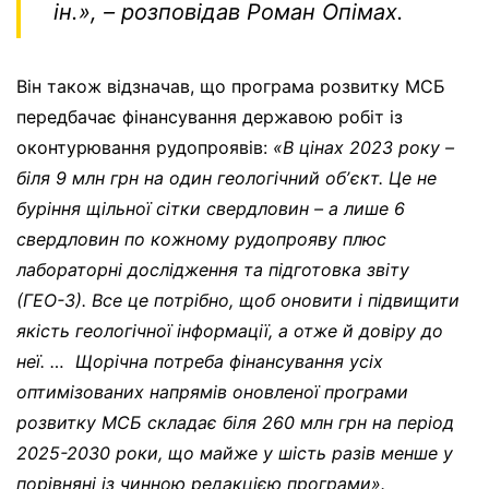
ін.
»,
– розповідав Роман Опімах.
Він також відзначав, що програма розвитку МСБ
передбачає фінансування державою робіт із
оконтурювання рудопроявів:
«
В цінах 2023 року –
біля 9 млн грн на один геологічний обʼєкт. Це не
буріння щільної сітки свердловин – а лише 6
свердловин по кожному рудопрояву плюс
лабораторні дослідження та підготовка звіту
(ГЕО-3). Все це потрібно, щоб оновити і підвищити
якість геологічної інформації, а отже й довіру до
неї.
…
Щорічна потреба фінансування усіх
оптимізованих напрямів оновленої програми
розвитку МСБ складає біля 260 млн грн на період
2025-2030 роки, що майже у шість разів менше у
порівняні із чинною редакцією програми
».