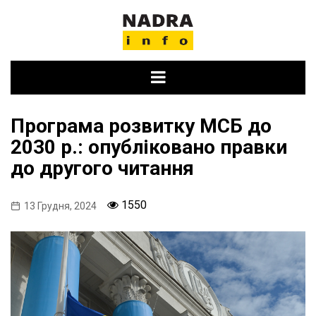
Skip
to
content
Програма розвитку МСБ до
2030 р.: опубліковано правки
до другого читання
1550
13 Грудня, 2024