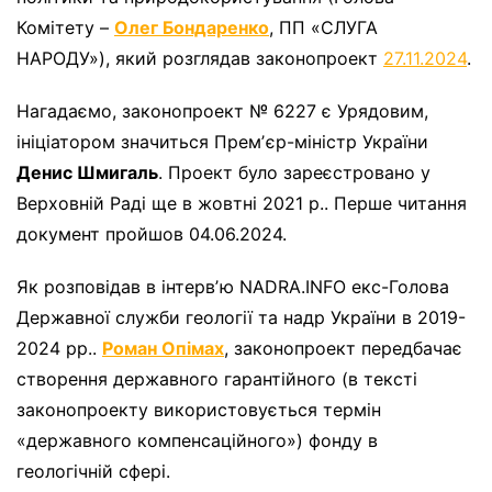
Комітету –
Олег Бондаренко
, ПП «СЛУГА
НАРОДУ»), який розглядав законопроект
27.11.2024
.
Нагадаємо, законопроект № 6227 є Урядовим,
ініціатором значиться Премʼєр-міністр України
Денис Шмигаль
. Проект було зареєстровано у
Верховній Раді ще в жовтні 2021 р.. Перше читання
документ пройшов 04.06.2024.
Як розповідав в інтервʼю NADRA.INFO екс-Голова
Державної служби геології та надр України в 2019-
2024 рр..
Роман Опімах
, законопроект передбачає
створення державного гарантійного (в тексті
законопроекту використовується термін
«державного компенсаційного») фонду в
геологічній сфері.