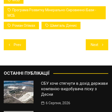
МСБ
Програма Розвитку Мінерально-Сировинної Бази -
МСБ
Роман Опімах
Шмигаль Денис
Навігація
Prev
Next
записів
ОСТАННІ ПУБЛІКАЦІЇ
СБУ хоче стягнути в дохід держави
компанію-видобувача піску з
Десни
6 Серпня, 2026