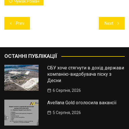
Чумак Роман
Навігація
Prev
Next
записів
ОСТАННІ ПУБЛІКАЦІЇ
СБУ хоче стягнути в дохід держави
компанію-видобувача піску з
Десни
6 Серпня, 2026
Avellana Gold оголосила вакансії
5 Серпня, 2026