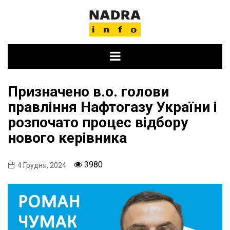
Skip
to
content
Призначено в.о. голови
правління Нафтогазу України і
розпочато процес відбору
нового керівника
3980
4 Грудня, 2024