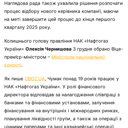
Наглядова рада також ухвалила рішення розпочати
процес відбору нового керівника компанії, маючи
на меті завершити цей процес до кінця першого
кварталу 2025 року.
Колишнього голову правління НАК «Нафтогаз
України»
Олексія Чернишова
3 грудня обрано Віце-
прем’єр-міністром –
Міністром національної
єдності
.
Як пише
OBOZ.UA
, Чумак понад 19 років працює у
НАК «Нафтогаз України». У ролі фінансового
директора відповідав за налагодження співпраці з
банками та фінансовими установами, залучення
фінансування на внутрішніх і міжнародних ринках,
планування ліквідності групи, а також за операції з
цінними паперами та інші казначейські операції.