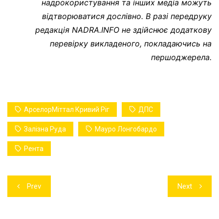
надрокористування та інших медіа можуть
відтворюватися дослівно. В разі передруку
редакція NADRA.INFO не здійснює додаткову
перевірку викладеного, покладаючись на
першоджерела.
АрселорМіттал Кривий Ріг
ДПС
Залізна Руда
Мауро Лонгобардо
Рента
Навігація
Prev
Next
записів