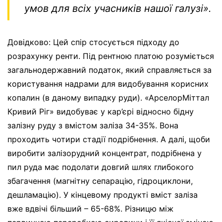
умов для всіх учасників нашої галузі»
.
Довідково: Цей спір стосується підходу до
розрахунку ренти. Під рентною платою розуміється
загальнодержавний податок, який справляється за
користування надрами для видобування корисних
копалин (в даному випадку руди). «АрселорМіттал
Кривий Ріг» видобуває у кар’єрі відносно бідну
залізну руду з вмістом заліза 34-35%. Вона
проходить чотири стадії подрібнення. А далі, щоби
виробити залізорудний концентрат, подрібнена у
пил руда має подолати довгий шлях глибокого
збагачення (магнітну сепарацію, гідроциклони,
дешламацію). У кінцевому продукті вміст заліза
вже вдвічі більший – 65-68%. Різницю між