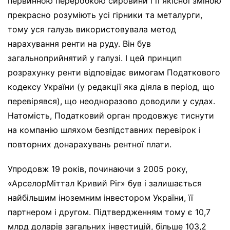
первинною переробкою сировини і її якісної зміною
прекрасно розуміють усі гірники та металурги,
тому уся галузь використовувала метод
нарахування ренти на руду. Він був
загальноприйнятий у галузі. І цей принцип
розрахунку ренти відповідає вимогам Податкового
кодексу України (у редакції яка діяла в період, що
перевірявся), що неодноразово доводили у судах.
Натомість, Податковий орган продовжує тиснути
на компанію шляхом безпідставних перевірок і
повторних донарахувань рентної плати.
Упродовж 19 років, починаючи з 2005 року,
«АрселорМіттал Кривий Ріг» був і залишається
найбільшим іноземним інвестором України, її
партнером і другом. Підтвердженням тому є 10,7
млрд доларів загальних інвестицій, більше 103,2