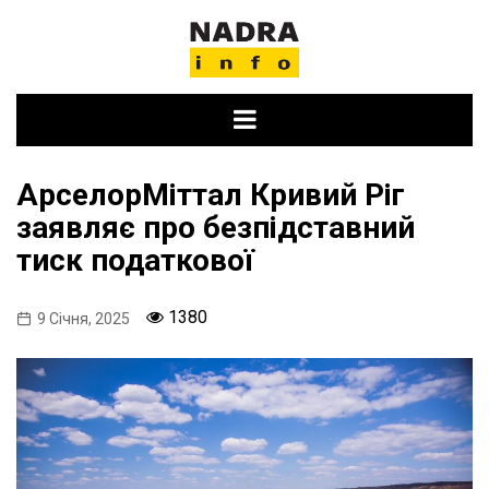
Skip
to
content
АрселорМіттал Кривий Ріг
заявляє про безпідставний
тиск податкової
1380
9 Січня, 2025