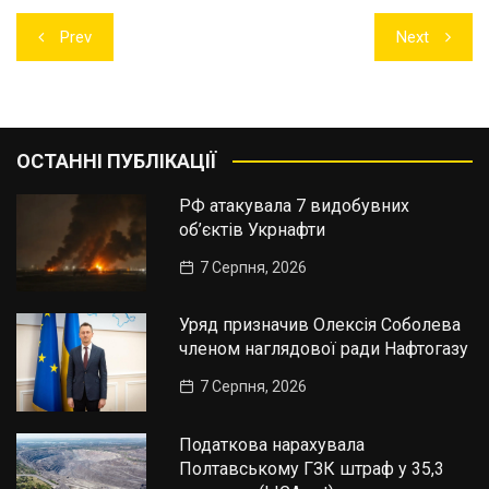
Навігація
Prev
Next
записів
ОСТАННІ ПУБЛІКАЦІЇ
РФ атакувала 7 видобувних
об’єктів Укрнафти
7 Серпня, 2026
Уряд призначив Олексія Соболева
членом наглядової ради Нафтогазу
7 Серпня, 2026
Податкова нарахувала
Полтавському ГЗК штраф у 35,3