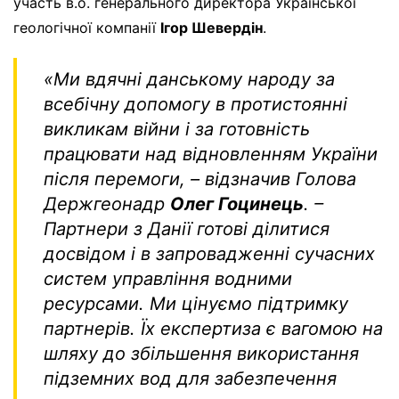
участь в.о. генерального директора Української
геологічної компанії
Ігор Шевердін
.
«Ми вдячні данському народу за
всебічну допомогу в протистоянні
викликам війни і за готовність
працювати над відновленням України
після перемоги
, – відзначив Голова
Держгеонадр
Олег Гоцинець
. –
Партнери з Данії готові ділитися
досвідом і в запровадженні сучасних
систем управління водними
ресурсами. Ми цінуємо підтримку
партнерів. Їх експертиза є вагомою на
шляху до збільшення використання
підземних вод для забезпечення