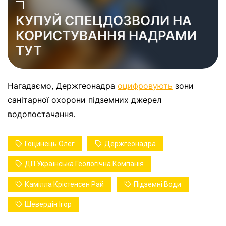
КУПУЙ СПЕЦДОЗВОЛИ НА
КОРИСТУВАННЯ НАДРАМИ
ТУТ
Нагадаємо, Держгеонадра
оцифровують
зони
санітарної охорони підземних джерел
водопостачання.
Гоцинець Олег
Держгеонадра
ДП Українська Геологічна Компанія
Камілла Крістенсен Рай
Підземні Води
Шевердін Ігор