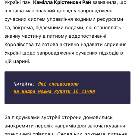
Україні пані
Камілла Крістенсен Рай
зазначила, що
її країна має значний досвід у запровадженні
сучасних систем управління водними ресурсами
та, зокрема, підземними водами, які становлять
значну частину в питному водопостачанні
Королівства та готова активно надавати сприяння
Україні щодо запровадження сучасних підходів в
цій царині.
Читайте: 
Які спецдозволи

на надра можна купити 16 січня
За підсумками зустрічі сторони домовились
виокремити перелік напрямів для започаткування
практичної співпраці. Серед них, зокрема, питання