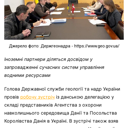
Джерело фото: Держгеонадра - https://www.geo.gov.ua/
Іноземні партнери діляться досвідом у
запровадженні сучасних систем управління
водними ресурсами
Голова Державної служби геології та надр України
провів
робочу зустріч
із данською делегацією у
складі представників Агентства з охорони
навколишнього середовища Данії та Посольства
Королівства Данія в Україні. В зустрічі також взяв