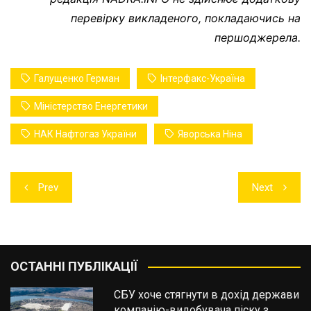
перевірку викладеного, покладаючись на
першоджерела.
Галущенко Герман
Інтерфакс-Україна
Міністерство Енергетики
НАК Нафтогаз України
Яворська Ніна
Навігація
Prev
Next
записів
ОСТАННІ ПУБЛІКАЦІЇ
СБУ хоче стягнути в дохід держави
компанію-видобувача піску з