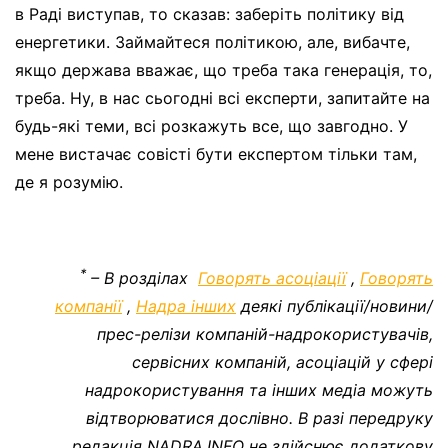
в Раді виступав, то сказав: заберіть політику від
енергетики. Займайтеся політикою, але, вибачте,
якщо держава вважає, що треба така генерація, то,
треба. Ну, в нас сьогодні всі експерти, запитайте на
будь-які теми, всі розкажуть все, що завгодно. У
мене вистачає совісті бути експертом тільки там,
де я розумію.
*
– В розділах
Говорять асоціації
,
Говорять
компанії
,
Надра інших
деякі публікації/новини/
прес-релізи компаній-надрокористувачів,
сервісних компаній, асоціацій у сфері
надрокористування та інших медіа можуть
відтворюватися дослівно. В разі передруку
редакція NADRA.INFO не здійснює додаткову