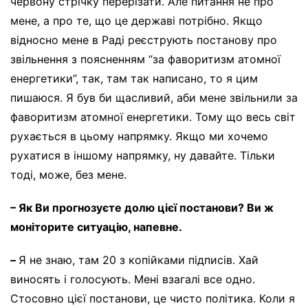
червону стрічку перерізати. Але питання не про
мене, а про те, що це державі потрібно. Якщо
відносно мене в Раді реєструють постанову про
звільнення з поясненням “за фаворитизм атомної
енергетики”, так, там так написано, то я цим
пишаюся. Я був би щасливий, аби мене звільнили за
фаворитизм атомної енергетики. Тому що весь світ
рухається в цьому напрямку. Якщо ми хочемо
рухатися в іншому напрямку, ну давайте. Тільки
тоді, може, без мене.
– Як Ви прогнозуєте долю цієї постанови? Ви ж
моніторите ситуацію, напевне.
–
Я не знаю, там 20 з копійками підписів. Хай
виносять і голосують. Мені взагалі все одно.
Стосовно цієї постанови, це чисто політика. Коли я