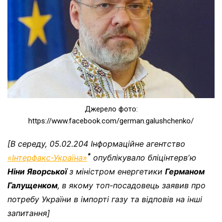
Джерело фото:
https://www.facebook.com/german.galushchenko/
[В середу, 05.02.204 Інформаційне агентство
*
«Інтерфакс-Україна»
опублікувало бліцінтервʼю
Ніни Яворської
з міністром енергетики
Германом
Галущенком
, в якому топ-посадовець заявив про
потребу України в імпорті газу та відповів на інші
запитання]