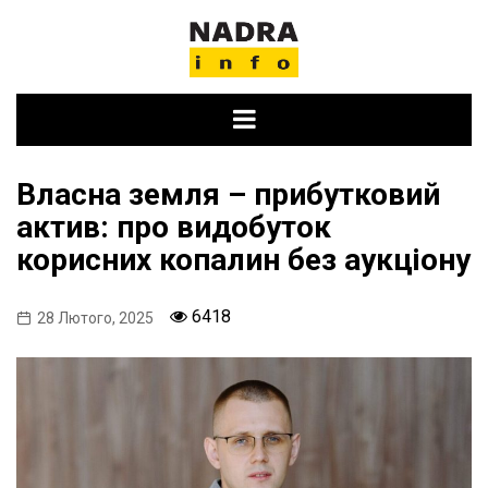
Skip
to
content
Власна земля – прибутковий
актив: про видобуток
корисних копалин без аукціону
6418
28 Лютого, 2025