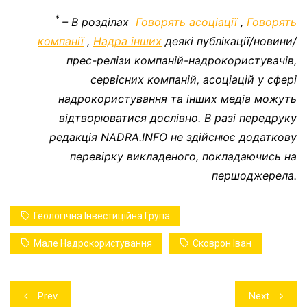
*
– В розділах
Говорять асоціації
,
Говорять
компанії
,
Надра інших
деякі публікації/новини/
прес-релізи компаній-надрокористувачів,
сервісних компаній, асоціацій у сфері
надрокористування та інших медіа можуть
відтворюватися дослівно. В разі передруку
редакція NADRA.INFO не здійснює додаткову
перевірку викладеного, покладаючись на
першоджерела.
Геологічна Інвестиційна Група
Мале Надрокористування
Сковрон Іван
Навігація
Prev
Next