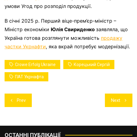
умови Угод про розподіл продукції.
В січні 2025 р. Перший віце-прем’єр-міністр –
Міністр економіки
Юлія Свириденко
заявляла, що
Україна готова розглянути можливість
продажу
частки Укрнафти
, яка вкрай потребує модернізації.
Crowe Erfolg Ukraine
Корецький Сергій
ПАТ Укрнафта
Навігація
Prev
Next
записів
ОСТАННІ ПУБЛІКАЦІЇ