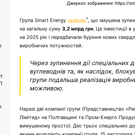
Джерело зображення: https://sm
*
Група Smart Energy
заявляє
, що змушена зупи
на загальну суму
3,2 млрд грн
. Це інвестиції в
на 2025 рік і передбачали буріння нових сверд
виробничих потужностей.
о
Через зупинення дії спеціальних д
вуглеводнів та, як наслідок, блок
т:
групи подальша реалізація виробн
П
можливою.
:
Наразі дві компанії групи (Представництво «
Лімітед» на Полтавщині та Пром-Енерго Продук
вимушеному простої. Дію трьох спеціальних до
якими володіють компанії групи, 15 листопада