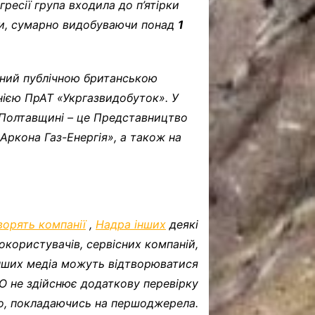
гресії група входила до п’ятірки
ни, сумарно видобуваючи понад
1
ений публічною британською
ією ПрАТ «Укргазвидобуток». У
Полтавщині – це Представництво
Аркона Газ-Енергія», а також на
ворять компанії
,
Надра інших
деякі
окористувачів, сервісних компаній,
інших медіа можуть відтворюватися
FO не здійснює додаткову перевірку
о, покладаючись на першоджерела.