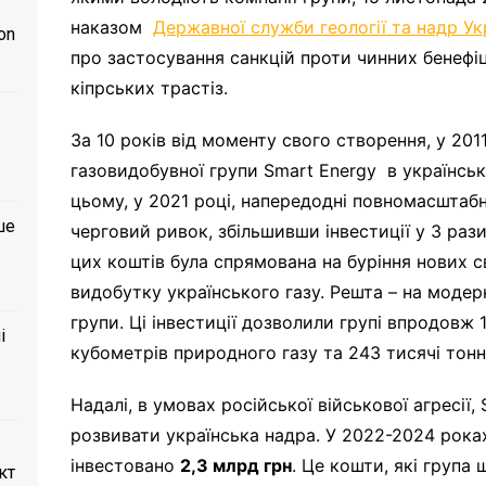
наказом
Державної служби геології та надр Ук
on
про застосування санкцій проти чинних бенефіц
кіпрських трастіз.
За 10 років від моменту свого створення, у 2011
газовидобувної групи Smart Energy в українсь
цьому, у 2021 році, напередодні повномасштаб
ше
черговий ривок, збільшивши інвестиції у 3 раз
цих коштів була спрямована на буріння нових
видобутку українського газу. Решта – на моде
групи. Ці інвестиції дозволили групі впродовж 
і
кубометрів природного газу та 243 тисячі тонн
Надалі, в умовах російської військової агресії
розвивати українська надра. У 2022-2024 рока
інвестовано
2,3 млрд грн
. Це кошти, які група
кт