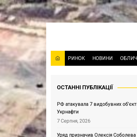
Skip
to
content
РИНОК
НОВИНИ
ОБЛИ
ОСТАННІ ПУБЛІКАЦІЇ
РФ атакувала 7 видобувних об’єкт
Укрнафти
7 Серпня, 2026
Уряд призначив Олексія Соболева