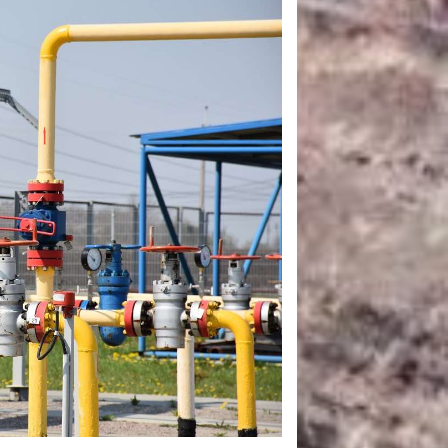
САНКЦІЙНІ НАДРА
БЛОГИ
TECHNO
CRITICAL MINERALS
НАДРА ІНШИХ
ПРО ПРОЕКТ