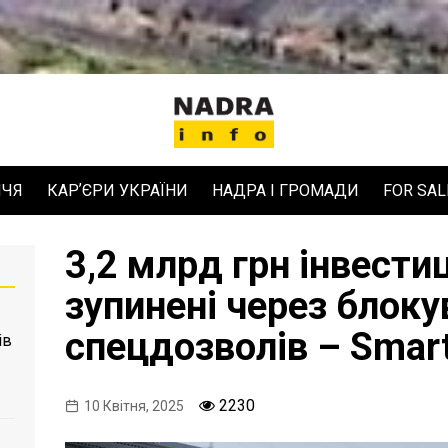
ЧЧЯ
КАРʼЄРИ УКРАЇНИ
НАДРА І ГРОМАДИ
FOR SAL
3,2 млрд грн інвести
зупинені через блок
спецдозволів – Smart
ів
2230
10 Квітня, 2025