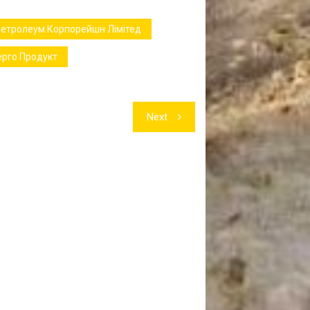
Петролеум Корпорейшн Лімітед
рго Продукт
Next