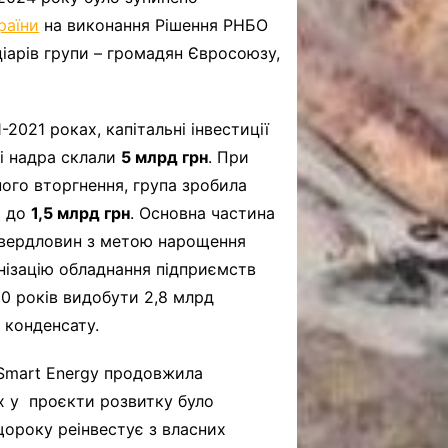
раїни
на виконання Рішення РНБО
іарів групи – громадян Євросоюзу,
-2021 роках, капітальні інвестиції
кі надра склали
5 млрд грн
. При
ного вторгнення, група зробила
и до
1,5 млрд грн
. Основна частина
 свердловин з метою нарощення
рнізацію обладнання підприємств
10 років видобути 2,8 млрд
 конденсату.
, Smart Energy продовжила
х у проєкти розвитку було
 щороку реінвестує з власних