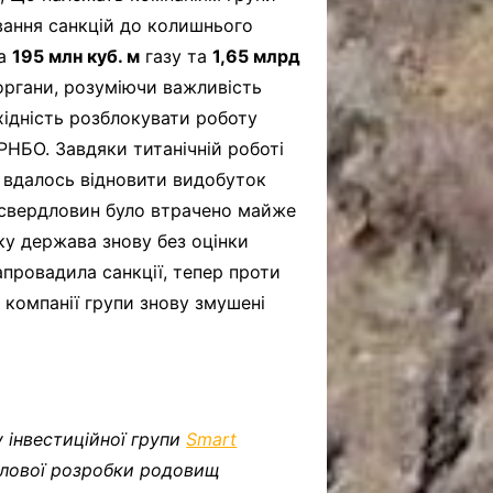
вання санкцій до колишнього
ла
195 млн куб. м
газу та
1,65 млрд
органи, розуміючи важливість
бхідність розблокувати роботу
РНБО. Завдяки титанічній роботі
 вдалось відновити видобуток
ю свердловин було втрачено майже
ку держава знову без оцінки
апровадила санкції, тепер проти
о компанії групи знову змушені
 інвестиційної групи
Smart
ислової розробки родовищ