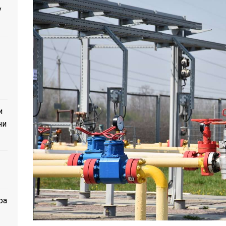
у
и
ни
ра