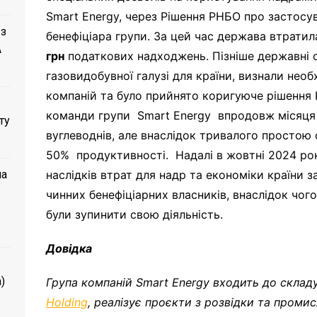
Smart Energy, через Рішення РНБО про застосу
 з
бенефіціара групи. За цей час держава втрати
A
грн
податкових надходжень. Пізніше державні 
газовидобувної галузі для країни, визнали нео
компаній та було прийнято коригуюче рішення 
команди групи Smart Energy впродовж місяця
ту
вуглеводнів, але внаслідок тривалого просто
50% продуктивності. Надалі в жовтні 2024 ро
ла
наслідків втрат для надр та економіки країни з
чинних бенефіціарних власників, внаслідок чог
були зупинити свою діяльність.
Довідка
)
Група компаній Smart Energy входить до складу
Holding
, реалізує проєкти з розвідки та пром