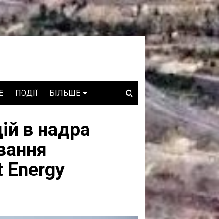
E
ПОДІЇ
БІЛЬШЕ
ВАКАНСІЇ
цій в надра
ЗРОБЛЕНО В УКРАЇНІ
ування
WHO IS WHO
 Energy
ПРОЗОРІ НАДРА
ГОВОРЯТЬ АСОЦІАЦІЇ
ГОВОРЯТЬ КОМПАНІЇ
КОНФЛІКТНІ НАДРА