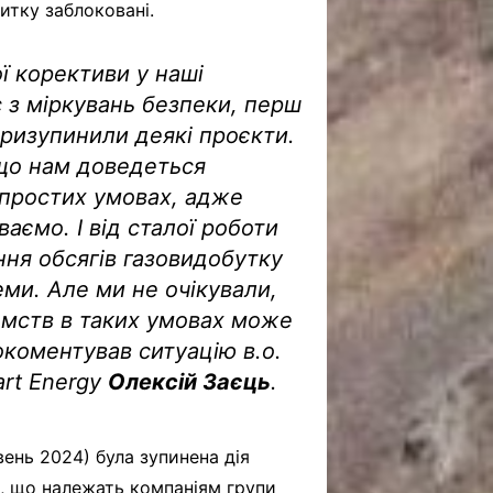
итку заблоковані.
ї корективи у наші
 з міркувань безпеки, перш
призупинили деякі проєкти.
 що нам доведеться
простих умовах, адже
ваємо. І від сталої роботи
ня обсягів газовидобутку
ми. Але ми не очікували,
ємств в таких умовах може
коментував ситуацію в.о.
art Energy
Олексій Заєць
.
вень 2024) була зупинена дія
, що належать компаніям групи