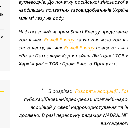
вуглеводнів. До початку російської військової а
у
найбільших приватних газовидобувників Украї
зь
млн м³
газу на добу.
Нафтогазовий напрям Smart Energy представл
ть
компанією
Enwell Energy
та харківською компан
свою чергу, активи
Enwell Energy
працюють на 
«Регал Петролеум Корпорейшн Лімітед» і ТОВ «
Харківщині – ТОВ «Пром-Енерго Продукт».
*
– В розділах
Говорять асоціації
,
Го
публікації/новини/прес-релізи компаній-надр
асоціацій у сфері надрокористування та 
дослівно. В разі передруку редакція NADRA.IN
викладеног