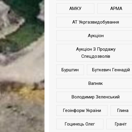
АМКУ
АРМА
АТ Укргазвидобування
Аукціон
Аукціон З Продажу
Спецдозволів
Бурштин
Буткевич Геннадій
Вапняк
Володимир Зеленський
Геоінформ України
Глина
Гоцинець Олег
Граніт