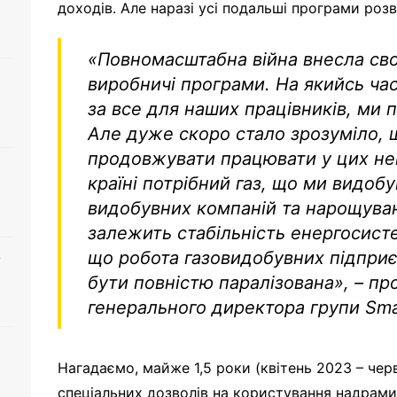
доходів. Але наразі усі подальші програми розв
«Повномасштабна війна внесла сво
виробничі програми. На якийсь час
за все для наших працівників, ми 
Але дуже скоро стало зрозуміло,
продовжувати працювати у цих не
країні потрібний газ, що ми видобу
видобувних компаній та нарощуван
залежить стабільність енергосисте
що робота газовидобувних підпри
о
бути повністю паралізована»,
– про
генерального директора групи Sm
Нагадаємо, майже 1,5 роки (квітень 2023 – чер
спеціальних дозволів на користування надрами