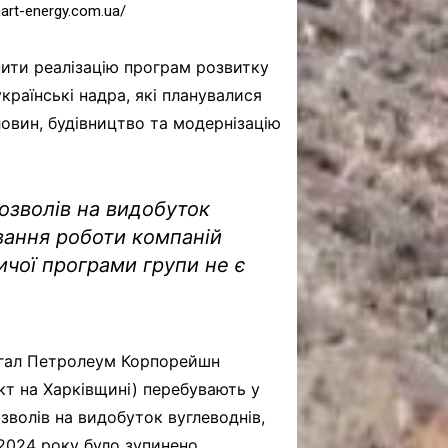
art-energy.com.ua/
нити реалізацію програм розвитку
 українські надра, які планувалися
ловин, будівництво та модернізацію
озволів на видобуток
ування роботи компаній
ичої програми групи не є
Регал Петролеум Корпорейшн
т на Харківщині) перебувають у
зволів на видобуток вуглеводнів,
 2024 року було зупинено