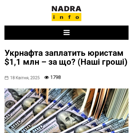
Skip
to
content
Укрнафта заплатить юристам
$1,1 млн – за що? (Наші гроші)
1798
18 Квітня, 2025