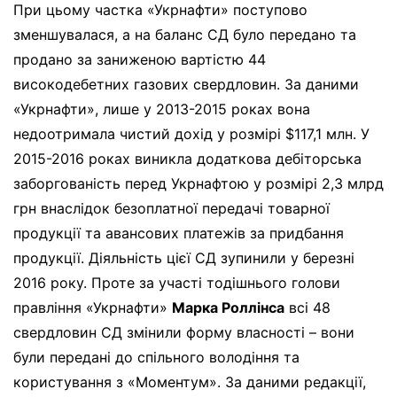
При цьому частка «Укрнафти» поступово
зменшувалася, а на баланс СД було передано та
продано за заниженою вартістю 44
високодебетних газових свердловин. За даними
«Укрнафти», лише у 2013-2015 роках вона
недоотримала чистий дохід у розмірі $117,1 млн. У
2015-2016 роках виникла додаткова дебіторська
заборгованість перед Укрнафтою у розмірі 2,3 млрд
грн внаслідок безоплатної передачі товарної
продукції та авансових платежів за придбання
продукції. Діяльність цієї СД зупинили у березні
2016 року. Проте за участі тодішнього голови
правління «Укрнафти»
Марка Роллінса
всі 48
свердловин СД змінили форму власності – вони
були передані до спільного володіння та
користування з «Моментум». За даними редакції,