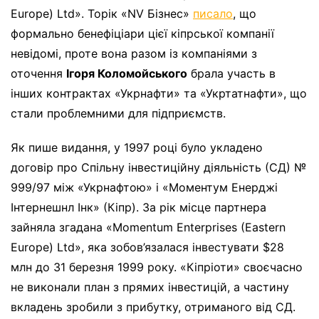
Europe) Ltd». Торік «NV Бізнес»
писало
, що
формально бенефіціари цієї кіпрської компанії
невідомі, проте вона разом із компаніями з
оточення
Ігоря Коломойського
брала участь в
інших контрактах «Укрнафти» та «Укртатнафти», що
стали проблемними для підприємств.
Як пише видання, у 1997 році було укладено
договір про Спільну інвестиційну діяльність (СД) №
999/97 між «Укрнафтою» і «Моментум Енерджі
Інтернешнл Інк» (Кіпр). За рік місце партнера
зайняла згадана «Momentum Enterprises (Eastern
Europe) Ltd», яка зобов’язалася інвестувати $28
млн до 31 березня 1999 року. «Кіпріоти» своєчасно
не виконали план з прямих інвестицій, а частину
вкладень зробили з прибутку, отриманого від СД.