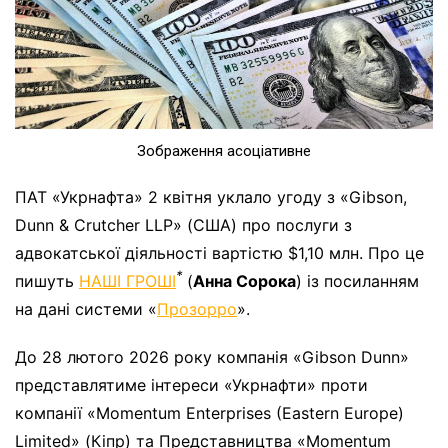
Зображення асоціативне
ПАТ «Укрнафта» 2 квітня уклало угоду з «Gibson,
Dunn & Crutcher LLP» (США) про послуги з
адвокатської діяльності вартістю $1,10 млн. Про це
*
пишуть
НАШІ ГРОШІ
(
Анна Сорока
) із посиланням
на дані системи «
Прозорро
».
До 28 лютого 2026 року компанія «Gibson Dunn»
представлятиме інтереси «Укрнафти» проти
компанії «Momentum Enterprises (Eastern Europe)
Limited» (Кіпр) та Представництва «Momentum