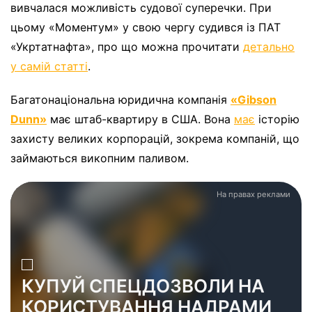
вивчалася можливість судової суперечки. При
цьому «Моментум» у свою чергу судився із ПАТ
«Укртатнафта», про що можна прочитати
детально
у самій статті
.
Багатонаціональна юридична компанія
«Gibson
Dunn»
має штаб-квартиру в США. Вона
має
історію
захисту великих корпорацій, зокрема компаній, що
займаються викопним паливом.
На правах реклами
КУПУЙ СПЕЦДОЗВОЛИ НА
КОРИСТУВАННЯ НАДРАМИ