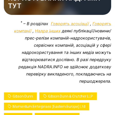
ТУТ
*
– В розділах
Говорять асоціації
,
Говорять
компанії
,
Надра інших
деякі публікації/новини/
прес-релізи компаній-надрокористувачів,
сервісних компаній, асоціацій у сфері
надрокористування та інших медіа можуть
відтворюватися дослівно. В разі передруку
редакція NADRA.INFO не здійснює додаткову
перевірку викладеного, покладаючись на
першоджерела.
Gibson Dunn
Gibson Dunn & Crutcher LLP
Momentum Enterprises (Eastern Europe) Ltd