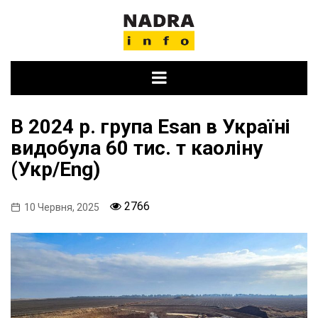
Skip
to
content
В 2024 р. група Esan в Україні
видобула 60 тис. т каоліну
(Укр/Eng)
2766
10 Червня, 2025