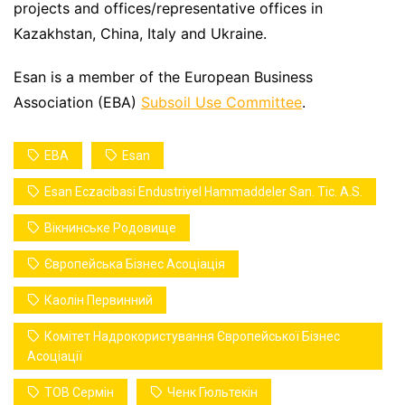
projects and offices/representative offices in
Kazakhstan, China, Italy and Ukraine.
Esan is a member of the European Business
Association (EBA)
Subsoil Use Committee
.
EBA
Esan
Esan Eczacibasi Endustriyel Hammaddeler San. Tic. A.S.
Вікнинське Родовище
Європейська Бізнес Асоціація
Каолін Первинний
Комітет Надрокористування Європейської Бізнес
Асоціації
ТОВ Сермін
Ченк Гюльтекін