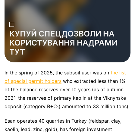
КУПУЙ СПЕЦДОЗВОЛИ НА
КОРИСТУВАННЯ НАДРАМИ
ТУТ
In the spring of 2025, the subsoil user was on
the list
of special permit holders
who extracted less than 1%
of the balance reserves over 10 years (as of autumn
2021, the reserves of primary kaolin at the Viknynske
deposit (category B+C
) amounted to 33 million tons).
1
Esan operates 40 quarries in Turkey (feldspar, clay,
kaolin, lead, zinc, gold), has foreign investment