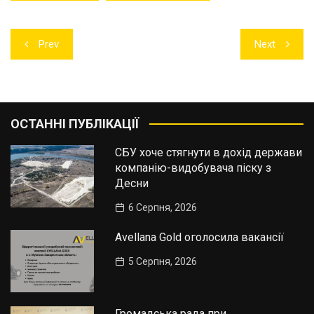
Навігація
Prev
Next
записів
ОСТАННІ ПУБЛІКАЦІЇ
СБУ хоче стягнути в дохід держави
компанію-видобувача піску з
Десни
6 Серпня, 2026
Avellana Gold оголосила вакансії
5 Серпня, 2026
Громадська рада при