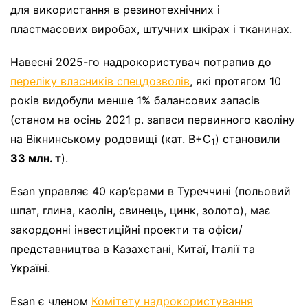
для використання в резинотехнічних і
пластмасових виробах, штучних шкірах і тканинах.
Навесні 2025-го надрокористувач потрапив до
переліку власників спецдозволів
, які протягом 10
років видобули менше 1% балансових запасів
(станом на осінь 2021 р. запаси первинного каоліну
на Вікнинському родовищі (кат. В+С
) становили
1
33 млн. т
).
Esan управляє 40 кар’єрами в Туреччині (польовий
шпат, глина, каолін, свинець, цинк, золото), має
закордонні інвестиційні проекти та офіси/
представництва в Казахстані, Китаї, Італії та
Україні.
Esan є членом
Комітету надрокористування