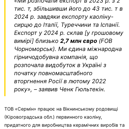
«
Ми розпочали експорт
в
2023 р
.
з
2
тис.
т, збільшивши його до 43
тис.
т
в
2024 р
.
завдяки експорту каоліну
-
сирцю
до Італії, Туреччини та Іспанії.
Експорт у 2024 р
.
склав
[
у грошовому
вимірі
] близько
2,7 м
лн
євро
(FOB
Чорноморськ).
Ми
єдина міжнародна
гірничодобувна компанія,
що
розпочала видобуток в У
країні з
початку повномасштабного
вторгнення Росії в лютому 2022
р
оку»,
– заявив Ченк Гюльтекін.
ТОВ «Сермін» працює на Вікнинському родовищі
(Кіровоградська обл.) первинного каоліну,
придатного для виробництва керамічних виробів та