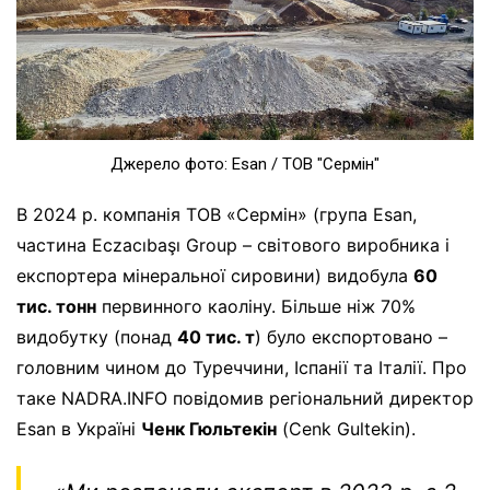
Джерело фото: Esan / ТОВ "Сермін"
В 2024 р. компанія ТОВ «Сермін» (група Esan,
частина Eczacıbaşı Group – світового виробника і
експортера мінеральної сировини) видобула
60
тис. тонн
первинного каоліну. Більше ніж 70%
видобутку (понад
40 тис. т
) було експортовано –
головним чином до Туреччини, Іспанії та Італії. Про
таке NADRA.INFO повідомив регіональний директор
Esan в Україні
Ченк Гюльтекін
(Cenk Gultekin).