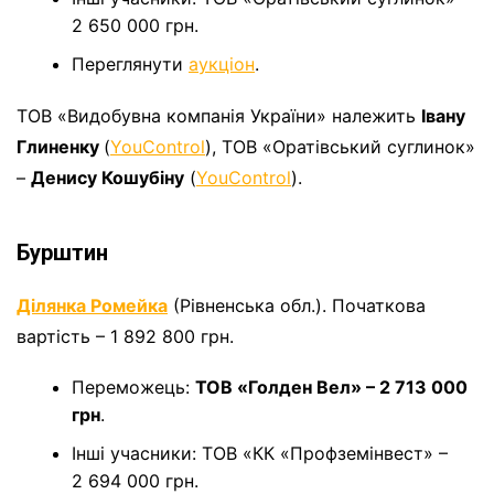
2 650 000 грн.
Переглянути
аукціон
.
ТОВ «Видобувна компанія України» належить
Івану
Глиненку
(
YouControl
), ТОВ «Оратівський суглинок»
–
Денису Кошубіну
(
YouControl
).
Бурштин
Ділянка Ромейка
(Рівненська обл.). Початкова
вартість – 1 892 800 грн.
Переможець:
ТОВ «Голден Вел» – 2 713 000
грн
.
Інші учасники: ТОВ «КК «Профземінвест» –
2 694 000 грн.