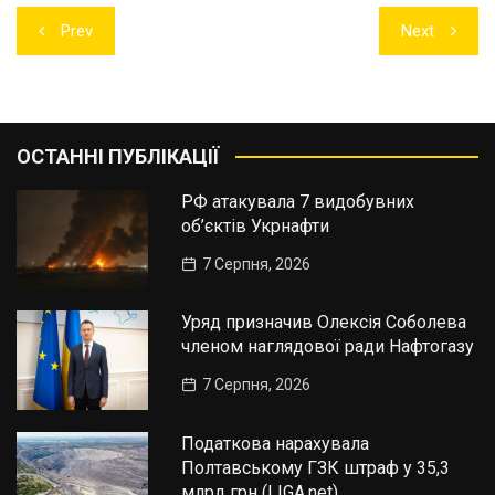
Навігація
Prev
Next
записів
ОСТАННІ ПУБЛІКАЦІЇ
РФ атакувала 7 видобувних
об’єктів Укрнафти
7 Серпня, 2026
Уряд призначив Олексія Соболева
членом наглядової ради Нафтогазу
7 Серпня, 2026
Податкова нарахувала
Полтавському ГЗК штраф у 35,3
млрд грн (LIGA.net)