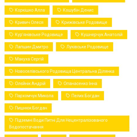
Коркішко Алла
Кошубін Денис
Кривич Олеся
Крижівське Родовище
Курʼянівське Родовище
Кушнерчук Анатолій
Лапшин Дмитро
Луківське Родовище
Макуха Сергій
Новоселівського Родовища Центральна Ділянка
Олєйнік Андрій
Опанасенко Інна
Пархомчук Микола
Пелих Богдан
Пишнюк Богдан
Підземні Води Питні Для Нецентралізованого
Водопостачання