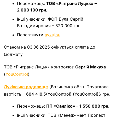
Переможець:
ТОВ «Річтранс Луцьк» –
2 000 100 грн
.
Інші учасники: ФОП Була Сергій
Володимирович – 820 000 грн.
Переглянути
аукціон
.
Станом на 03.06.2025 очікується сплата до
бюджету.
ТОВ «Річтранс Луцьк» контролює
Сергій Макуха
(
YouControl
).
Луківське родовище
(Волинська обл.). Початкова
вартість – 684 418,5(YouControl) (YouControl)6 грн.
Переможець:
ПП «Санліко» – 1 550 000 грн
.
Інші учасники: ТОВ «Менеджмент Проперті