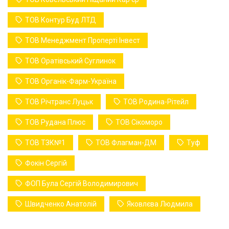
ТОВ Контур Буд ЛТД
ТОВ Менеджмент Проперті Інвест
ТОВ Оратівський Суглинок
ТОВ Органік-Фарм-Україна
ТОВ Річтранс Луцьк
ТОВ Родина-Рітейл
ТОВ Рудана Плюс
ТОВ Сікоморо
ТОВ ТЗК№1
ТОВ Флагман-ДМ
Туф
Фокін Сергій
ФОП Була Сергій Володимирович
Швидченко Анатолій
Яковлєва Людмила