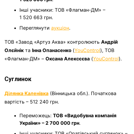
Інші учасники: ТОВ «Флагман-ДМ» –
1 520 663 грн.
Переглянути
аукціон
.
ТОВ «Завод «Артуз Аква» контролюють
Андрій
Олєйнік
та
Інна Опанасенко
(
YouControl
), ТОВ
«Флагман-ДМ» –
Оксана Алексєєва
(
YouControl
).
Суглинок
Ділянка Каленівка
(Вінницька обл.). Початкова
вартість – 512 240 грн.
Переможець:
ТОВ «Видобувна компанія
України» – 2 700 000 грн
.
Інші учасники: ТОВ «Оратівський суглинок» –