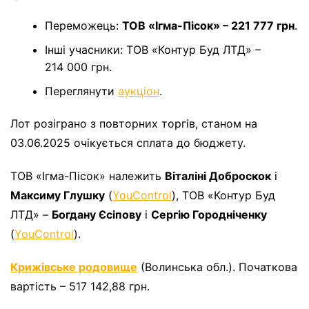
Переможець:
ТОВ «Ігма-Пісок» – 221 777 грн
.
Інші учасники: ТОВ «Контур Буд ЛТД» –
214 000 грн.
Переглянути
аукціон
.
Лот розіграно з повторних торгів, станом на
03.06.2025 очікується сплата до бюджету.
ТОВ «Ігма-Пісок» належить
Віталіні Доброскок
і
Максиму Глушку
(
YouControl
), ТОВ «Контур Буд
ЛТД» –
Богдану Єсіпову
і
Сергію Городніченку
(
YouControl
).
Крижівське родовище
(Волинська обл.). Початкова
вартість – 517 142,88 грн.