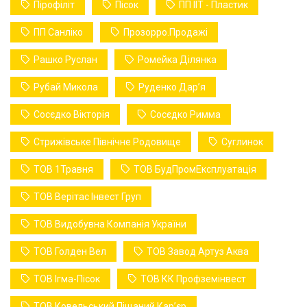
Пірофіліт
Пісок
ПП ІІТ - Пластик
ПП Санліко
Прозорро.Продажі
Рашко Руслан
Ромейка Ділянка
Рубай Микола
Руденко Дарʼя
Сосєдко Вікторія
Сосєдко Римма
Стрижівське Північне Родовище
Суглинок
ТОВ 1Травня
ТОВ БудПромЕксплуатація
ТОВ Верітас Інвест Груп
ТОВ Видобувна Компанія України
ТОВ Голден Вел
ТОВ Завод Артуз Аква
ТОВ Ігма-Пісок
ТОВ КК Профземінвест
ТОВ Ковельський Піщаний Карʼєр