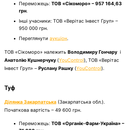
Переможець:
ТОВ «Сікоморо» – 957 164,63
грн
.
Інші учасники: ТОВ «Верітас Інвест Груп» –
950 000 грн.
Переглянути
аукціон
.
ТОВ «Сікоморо» належить
Володимиру Гончару
і
Анатолію Кушнерчуку
(
YouControl
), ТОВ «Верітас
Інвест Груп» –
Руслану Рашку
(
YouControl
).
Туф
Ділянка Закарпатська
(Закарпатська обл.).
Початкова вартість – 49 600 грн.
Переможець:
ТОВ «Органік-Фарм-Україна» –