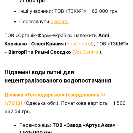
71 000 грн
.
Інші учасники: ТОВ «ТЗК№1» – 62 000 грн.
Переглянути
аукціон
.
ТОВ «Органік-Фарм-Україна» належить
Аллі
Коркішко
і
Олесі Кривич
(
YouControl
), ТОВ «ТЗК№1»
–
Вікторії
та
Риммі Сосєдко
(
YouControl
).
Підземні води питні для
нецентралізованого водопостачання
Ділянка «Теплодарська» (свердловина №
1/7913)
(Одеська обл.). Початкова вартість – 1 500
662,54 грн.
Переможець:
ТОВ «Завод «Артуз Аква» –
1 525 000 грн
.