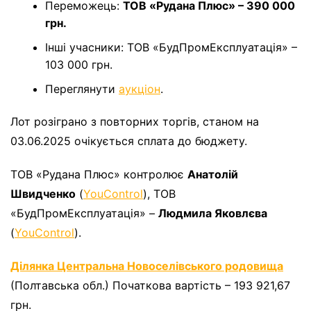
Переможець:
ТОВ «Рудана Плюс» – 390 000
грн.
Інші учасники: ТОВ «БудПромЕксплуатація» –
103 000 грн.
Переглянути
аукціон
.
Лот розіграно з повторних торгів, станом на
03.06.2025 очікується сплата до бюджету.
ТОВ «Рудана Плюс» контролює
Анатолій
Швидченко
(
YouControl
), ТОВ
«БудПромЕксплуатація» –
Людмила Яковлєва
(
YouControl
).
Ділянка Центральна Новоселівського родовища
(Полтавська обл.) Початкова вартість – 193 921,67
грн.