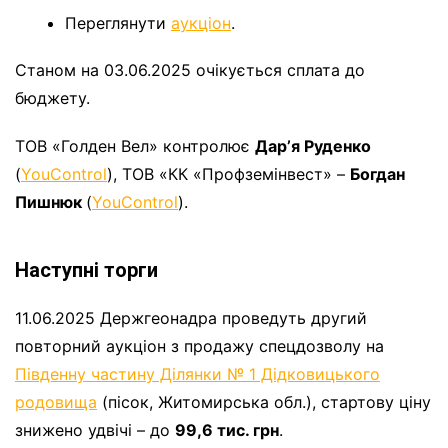
Переглянути
аукціон
.
Станом на 03.06.2025 очікується сплата до
бюджету.
ТОВ «Голден Вел» контролює
Дарʼя Руденко
(
YouControl
), ТОВ «КК «Профземінвест» –
Богдан
Пишнюк
(
YouControl
).
Наступні торги
11.06.2025 Держгеонадра проведуть другий
повторний аукціон з продажу спецдозволу на
Південну частину Ділянки № 1 Дідковицького
родовища
(пісок, Житомирська обл.), стартову ціну
знижено удвічі – до
99,6 тис. грн
.