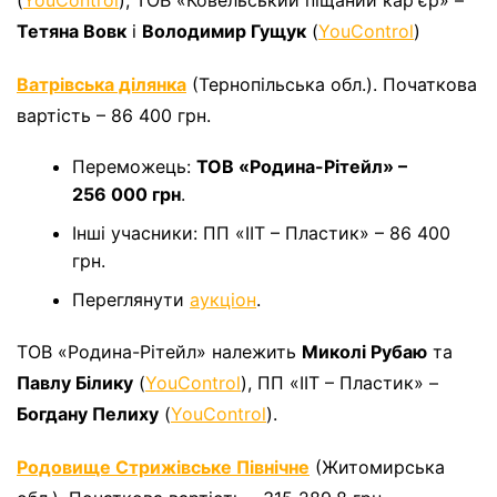
Тетяна Вовк
і
Володимир Гущук
(
YouControl
)
Ватрівська ділянка
(Тернопільська обл.). Початкова
вартість – 86 400 грн.
Переможець:
ТОВ «Родина-Рітейл» –
256 000 грн
.
Інші учасники: ПП «ІІТ – Пластик» – 86 400
грн.
Переглянути
аукціон
.
ТОВ «Родина-Рітейл» належить
Миколі Рубаю
та
Павлу Білику
(
YouControl
), ПП «ІІТ – Пластик» –
Богдану Пелиху
(
YouControl
).
Родовище Стрижівське Північне
(Житомирська