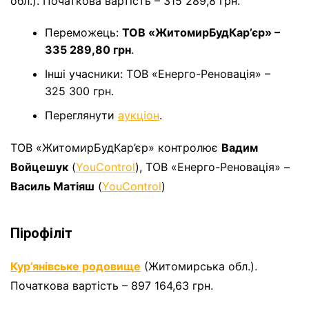
обл.). Початкова вартість – 315 289,8 грн.
Переможець:
ТОВ «ЖитомирБудКар’єр» –
335 289,80 грн
.
Інші учасники: ТОВ «Енерго-Реновація» –
325 300 грн.
Переглянути
аукціон
.
ТОВ «ЖитомирБудКар’єр» контролює
Вадим
Войцешук
(
YouControl
), ТОВ «Енерго-Реновація» –
Василь Матіяш
(
YouControl
)
Пірофіліт
Кур’янівське родовище
(Житомирська обл.).
Початкова вартість – 897 164,63 грн.