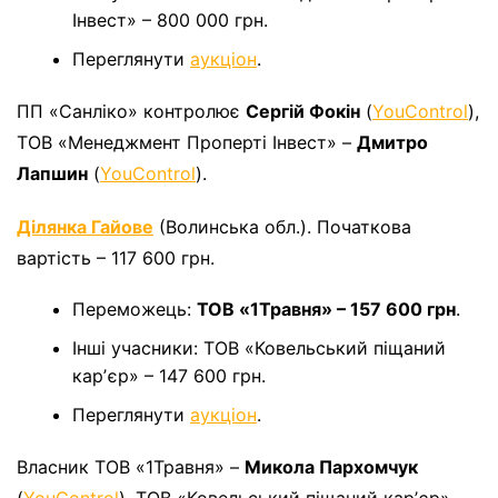
Інвест» – 800 000 грн.
Переглянути
аукціон
.
ПП «Санліко» контролює
Сергій Фокін
(
YouControl
),
ТОВ «Менеджмент Проперті Інвест» –
Дмитро
Лапшин
(
YouControl
).
Ділянка Гайове
(Волинська обл.). Початкова
вартість – 117 600 грн.
Переможець:
ТОВ «1Травня» – 157 600 грн
.
Інші учасники: ТОВ «Ковельський піщаний
карʼєр» – 147 600 грн.
Переглянути
аукціон
.
Власник ТОВ «1Травня» –
Микола Пархомчук
(
YouControl
), ТОВ «Ковельський піщаний карʼєр» –