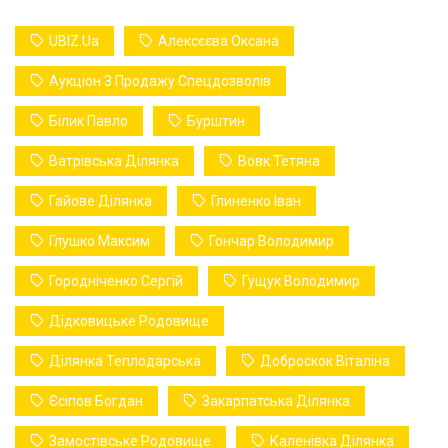
UBIZ.ua
Алексєєва Оксана
Аукціон З Продажу Спецдозволів
Білик Павло
Бурштин
Ватрівська Ділянка
Вовк Тетяна
Гайове Ділянка
Глиненко Іван
Глушко Максим
Гончар Володимир
Городніченко Сергій
Гущук Володимир
Дідковицьке Родовище
Ділянка Теплодарська
Доброскок Віталіна
Єсіпов Богдан
Закарпатська Ділянка
Замостівське Родовище
Каленівка Ділянка