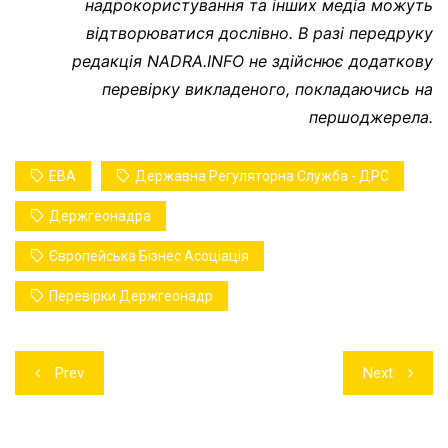
надрокористування та інших медіа можуть
відтворюватися дослівно. В разі передруку
редакція NADRA.INFO не здійснює додаткову
перевірку викладеного, покладаючись на
першоджерела.
EBA
Державна Регуляторна Служба - ДРС
Держгеонадра
Європейська Бізнес Асоціація
Перевірки Держгеонадр
Навігація
Prev
Next
записів