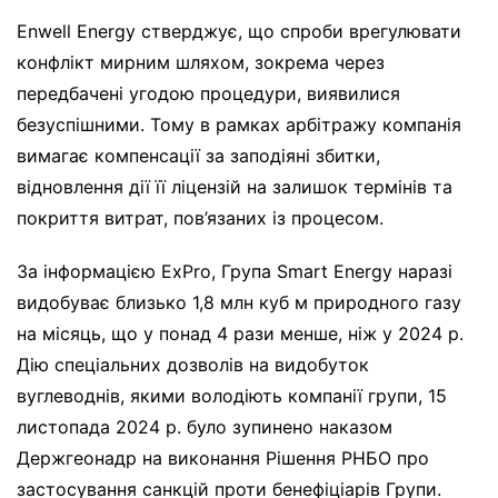
Enwell Energy стверджує, що спроби врегулювати
конфлікт мирним шляхом, зокрема через
передбачені угодою процедури, виявилися
безуспішними. Тому в рамках арбітражу компанія
вимагає компенсації за заподіяні збитки,
відновлення дії її ліцензій на залишок термінів та
покриття витрат, пов’язаних із процесом.
За інформацією ExPro, Група Smart Energy наразі
видобуває близько 1,8 млн куб м природного газу
на місяць, що у понад 4 рази менше, ніж у 2024 р.
Дію спеціальних дозволів на видобуток
вуглеводнів, якими володіють компанії групи, 15
листопада 2024 р. було зупинено наказом
Держгеонадр на виконання Рішення РНБО про
застосування санкцій проти бенефіціарів Групи.