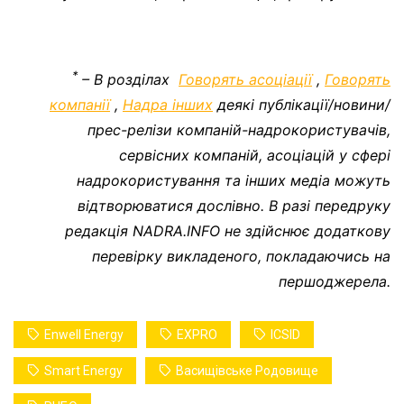
*
– В розділах
Говорять асоціації
,
Говорять
компанії
,
Надра інших
деякі публікації/новини/
прес-релізи компаній-надрокористувачів,
сервісних компаній, асоціацій у сфері
надрокористування та інших медіа можуть
відтворюватися дослівно. В разі передруку
редакція NADRA.INFO не здійснює додаткову
перевірку викладеного, покладаючись на
першоджерела.
Enwell Energy
EXPRO
ICSID
Smart Energy
Васищівське Родовище