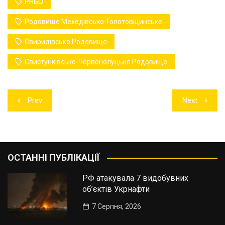
РНБО
Родовище Мехедівсько-Голотовщинське
Свиридівське Родовище
Свистунківсько-Червонолуцьке Родовище
Навігація
Prev
Next
записів
ОСТАННІ ПУБЛІКАЦІЇ
РФ атакувала 7 видобувних
об’єктів Укрнафти
7 Серпня, 2026