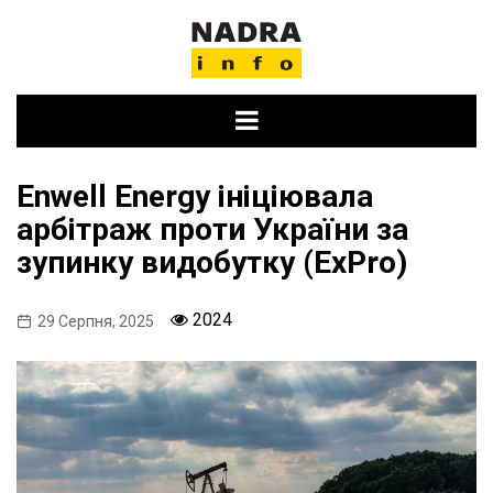
Skip
to
content
Enwell Energy ініціювала
арбітраж проти України за
зупинку видобутку (ExPro)
2024
29 Серпня, 2025