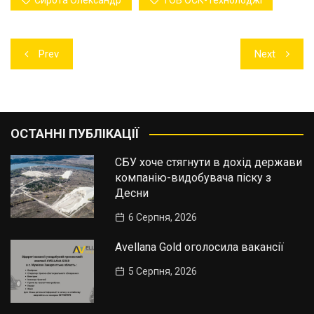
Сирота Олександр
ТОВ ОСК-Технолоджі
Навігація
Prev
Next
записів
ОСТАННІ ПУБЛІКАЦІЇ
СБУ хоче стягнути в дохід держави
компанію-видобувача піску з
Десни
6 Серпня, 2026
Avellana Gold оголосила вакансії
5 Серпня, 2026