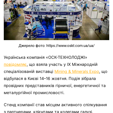
Джерело фото: https://www.oskt.com.ua/ua/
Українська компанія «ОСК-ТЕХНОЛОДЖІ»
повідомляє
, що взяла участь у IX Міжнародній
спеціалізованій виставці
Mining & Minerals Expo
, що
відбулася в Києві 14–16 жовтня. Подія зібрала
провідних представників гірничої, енергетичної та
металургійної промисловості.
Стенд компанії став місцем активного спілкування
з партнерами, клієнтами та колегами галузі.