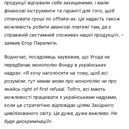
продукції відчували себе захищеними, і мали
фінансові інструменти та гарантії для того, щоб
сплачувати гроші по
offtake
-ах. Це надасть також
можливість робити авансові платежі там, де є
справжній системний споживач нашої продукції»,
–
заявив Єгор Перелигін.
Водночас, посадовець зауважив, що Угода не
передбачає монополію Фонду в українських
надрах:
«Я хочу наголосити на тому, щоб всі
розуміли: тут немає мови про монополію чи про
якийсь
right of first refusal.
Тобто, всі мають
можливості працювати з українськими надрами,
коли це стратегічно відповідає цілям Західного
цивілізованого світу. Це дуже, дуже важливо. Не
буде дискримінації!»