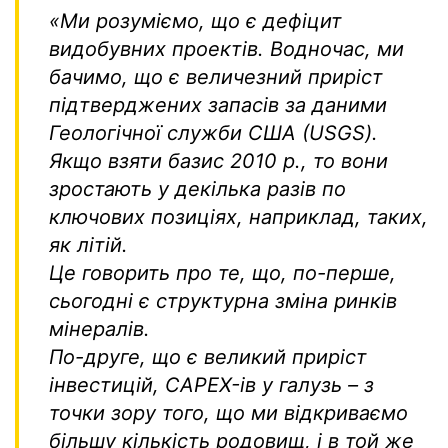
«Ми розуміємо, що є дефіцит
видобувних проектів. Водночас, ми
бачимо, що є величезний приріст
підтверджених запасів за даними
Геологічної служби США (
USGS
).
Якщо взяти базис 2010 р., то вони
зростають у декілька разів по
ключових позиціях, наприклад, таких,
як літій.
Це говорить про те, що, по-перше,
сьогодні є структурна зміна ринків
мінералів.
По-друге, що є великий приріст
інвестицій,
CAPEX-
ів у галузь – з
точки зору того, що ми відкриваємо
більшу кількість родовищ, і в той же