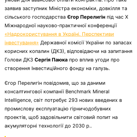
заявив заступник Міністра економіки, довкілля та
сільського господарства
Єгор Перелигін
під час Х
Міжнародної науково-практичної конференції
«Надрокористування в Україні. Перспективи
інвестування»
Державної комісії України по запасах
корисних копалин (ДКЗ), відповідаючи на запитання
Голови ДКЗ
Сергія Паюка
про вплив угоди про
створення Інвестиційного фонду на галузь.
Єгор Перелигін повідомив, що за даними
консалтингової компанії Benchmark Mineral
Intelligence, світ потребує 293 нових введених в
промислову експлуатацію гірничодобувних
проектів, щоб задовільнити світовий попит на
акумуляторні технології до 2030 р..