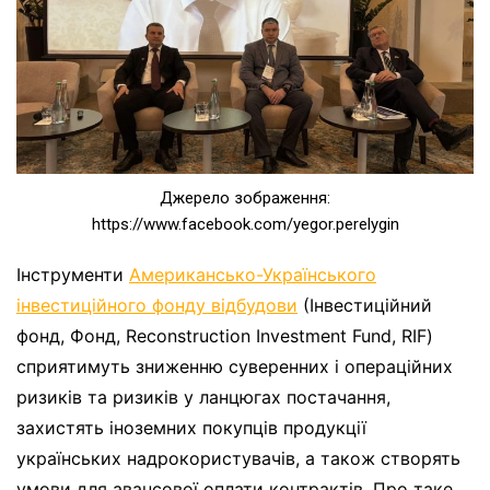
Джерело зображення:
https://www.facebook.com/yegor.perelygin
Інструменти
Американсько-Українського
інвестиційного фонду відбудови
(Інвестиційний
фонд, Фонд, Reconstruction Investment Fund, RIF)
сприятимуть зниженню суверенних і операційних
ризиків та ризиків у ланцюгах постачання,
захистять іноземних покупців продукції
українських надрокористувачів, а також створять
умови для авансової оплати контрактів. Про таке