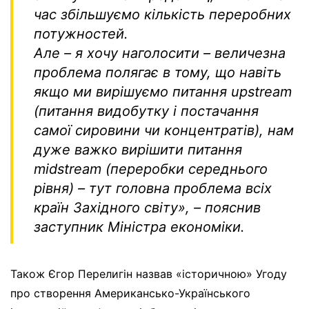
час збільшуємо кількість переробних
потужностей.
Але – я хочу наголосити – величезна
проблема полягає в тому, що навіть
якщо ми вирішуємо питання
upstream
(
питання видобутку і постачання
самої сировини чи концентратів
)
, нам
дуже важко вирішити питання
midstream (
переробки середнього
рівня
)
– тут головна проблема всіх
країн Західного світу»,
– пояснив
заступник Міністра економіки.
Також Єгор Перелигін назвав «історичною» Угоду
про створення Американсько-Українського