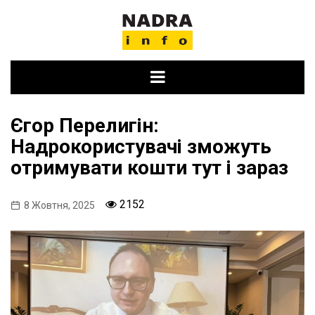
Skip
to
content
Єгор Перелигін:
Надрокористувачі зможуть
отримувати кошти тут і зараз
2152
8 Жовтня, 2025