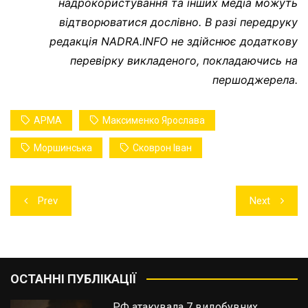
надрокористування та інших медіа можуть
відтворюватися дослівно. В разі передруку
редакція NADRA.INFO не здійснює додаткову
перевірку викладеного, покладаючись на
першоджерела.
АРМА
Максименко Ярослава
Моршинська
Сковрон Іван
Навігація
Prev
Next
записів
ОСТАННІ ПУБЛІКАЦІЇ
РФ атакувала 7 видобувних