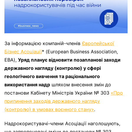
За інформацією компаній-членів
Європейської
Бізнес Асоціації
* (European Business Association,
EBA),
Уряд планує відновити позапланові заходи
державного нагляду (контролю) у сфері
геологічного вивчення та раціонального
використання надр
шляхом внесення змін до
постанови Кабінету Міністрів України № 303
«Про
припинення заходів державного нагляду
(контролю) в умовах воєнного стану»
.
Надрокористувачі-члени Асоціації наголошують,
що запропоновані зміни до постанови № 303