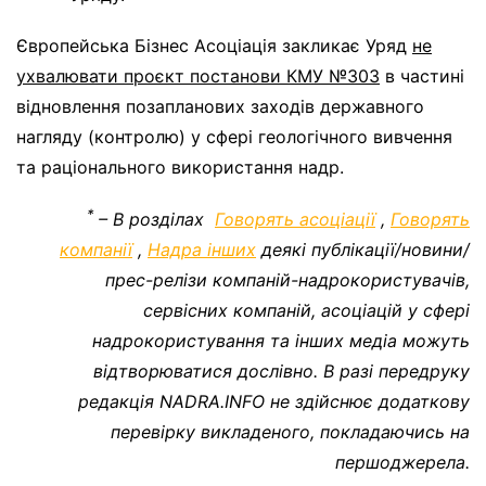
Європейська Бізнес Асоціація закликає Уряд
не
ухвалювати проєкт постанови КМУ №303
в частині
відновлення позапланових заходів державного
нагляду (контролю) у сфері геологічного вивчення
та раціонального використання надр.
*
– В розділах
Говорять асоціації
,
Говорять
компанії
,
Надра інших
деякі публікації/новини/
прес-релізи компаній-надрокористувачів,
сервісних компаній, асоціацій у сфері
надрокористування та інших медіа можуть
відтворюватися дослівно. В разі передруку
редакція NADRA.INFO не здійснює додаткову
перевірку викладеного, покладаючись на
першоджерела.