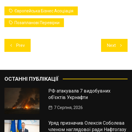
Європейська Бізнес Асоціація
Позапланові Перевірки
Навігація
Prev
Next
записів
ОСТАННІ ПУБЛІКАЦІЇ
РФ атакувала 7 видобувних
об’єктів Укрнафти
7 Серпня, 2026
Уряд призначив Олексія Соболева
членом наглядової ради Нафтогазу