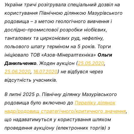
України тричі розігрувала спеціальний дозвіл на
користування Північною ділянкою Мазурівського
родовища – з метою геологічного вивчення і
дослідно-промислової розробки ніобієвих,
танталових та цирконієвих руд, нефеліну,
польового шпату терміном на 5 років. Торги
ініціювало ТОВ «Азов-Мінералтехніка»
Ольги
Данильченко
. Жоден аукціон (
25.05.2020
,
25.06.2020
,
16.07.2020
) не відбувся через
відсутність учасників.
В липні 2025 р. Північну ділянку Мазурівського
родовища було включено до
Переліку ділянок
надр/родовищ стратегічного/критичного значення
,
що надаватимуться у користування шляхом
проведення аукціону (електронних торгів) з