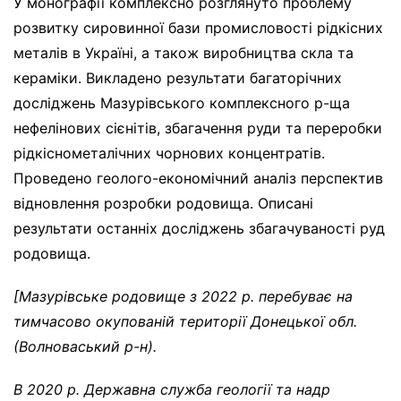
У монографії комплексно розглянуто проблему
розвитку сировинної бази промисловості рідкісних
металів в Україні, а також виробництва скла та
кераміки. Викладено результати багаторічних
досліджень Мазурівського комплексного р-ща
нефелінових сієнітів, збагачення руди та переробки
рідкіснометалічних чорнових концентратів.
Проведено геолого-економічний аналіз перспектив
відновлення розробки родовища. Описані
результати останніх досліджень збагачуваності руд
родовища.
[Мазурівське родовище з 2022 р. перебуває на
тимчасово окупованій території Донецької обл.
(Волноваський р-н).
В 2020 р. Державна служба геології та надр