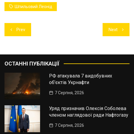
Шпильовий Леонід
Навігація
Prev
Next
записів
ОСТАННІ ПУБЛІКАЦІЇ
РФ атакувала 7 видобувних
об’єктів Укрнафти
7 Серпня, 2026
Уряд призначив Олексія Соболева
членом наглядової ради Нафтогазу
7 Серпня, 2026