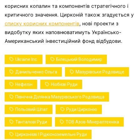
корисних копалин та компонентів стратегічного і
критичного значення. Цирконій також згадується у
списку корисних компонентів
, нові проекти з
видобутку яких наповнюватимуть Українсько-
Американський інвестиційний фонд відбудови.
Ukraine Inc.
Білецький Володимир
Данильченко Ольга
Мазурівське Родовище
Нефелін
Ніобієві Руди
Північна Ділянка Мазурівського Родовища
Польовий Шпат
Руди Цирконію
Танталові Руди
ТОВ Азов-Мінералтехніка
Цирконієві І Рідкісноземельні Руди