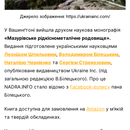
Джерело зображення: https://ukrainainc.com/
У Вашинґтоні вийшла друком наукова монографія
«Мазурівське рідкіснометалічне родовище»
.
Видання підготовлене українськими науковцями
Леонідом Шпильовим
,
Володимиром Білецьким
,
Наталією Чернієнко
та
Сергієм Стрекозовим
,
опубліковане видавництвом Ukraine Inc. (під
загальною редакцією В.Білецького). Про це
NADRA.INFO стало відомо з
Facebook-допису
пана
Білецького.
Книга доступна для замовлення на
Amazon
у м’якій
та твердій обкладинках.