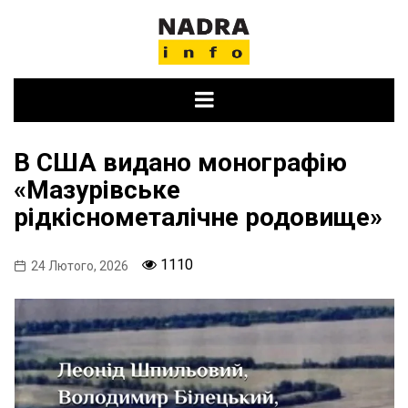
Skip
to
content
В США видано монографію
«Мазурівське
рідкіснометалічне родовище»
1110
24 Лютого, 2026