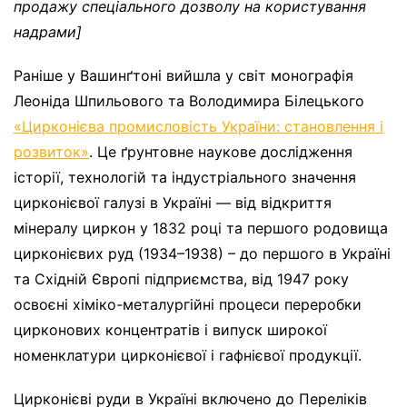
продажу спеціального дозволу на користування
надрами]
Раніше у Вашинґтоні вийшла у світ монографія
Леоніда Шпильового та Володимира Білецького
«Цирконієва промисловість України: становлення і
розвиток»
. Це ґрунтовне наукове дослідження
історії, технологій та індустріального значення
цирконієвої галузі в Україні — від відкриття
мінералу циркон у 1832 році та першого родовища
цирконієвих руд (1934–1938) – до першого в Україні
та Східній Європі підприємства, від 1947 року
освоєні хіміко-металургійні процеси переробки
цирконових концентратів і випуск широкої
номенклатури цирконієвої і гафнієвої продукції.
Цирконієві руди в Україні включено до Переліків