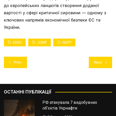
до європейських ланцюгів створення доданої
вартості у сфері критичної сировини — одному з
ключових напрямів економічної безпеки ЄС та
України.
EBRD
JUMP
ЄБРР
Навігація
Prev
Next
записів
ОСТАННІ ПУБЛІКАЦІЇ
РФ атакувала 7 видобувних
об’єктів Укрнафти