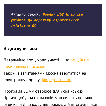
Читайте також: 
Проєкт BGV Graphite
увійшов до переліку стратегічних
ініціатив ЄС
Як долучитися
Детальніше про умови участі — за
офіційним
посиланням програми
.
Також із запитаннями можна звертатися на
електронну адресу:
jump@ebrd.com
.
Програма JUMP створює для українських
гірничодобувних компаній можливість не лише
отримати фінансову підтримку, а й інтегруватися