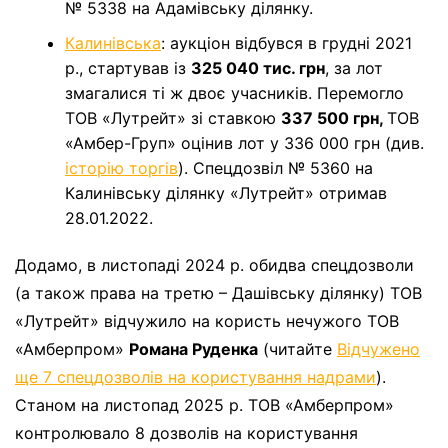
№ 5338 на Адамівську ділянку.
Калинівська
: аукціон відбувся в грудні 2021
р., стартував із
325 040 тис. грн
, за лот
змагалися ті ж двоє учасників. Перемогло
ТОВ «Лутрейт» зі ставкою
337 500 грн
,
ТОВ
«Амбер-Груп» оцінив лот у 336 000 грн (див.
історію торгів
). Спецдозвіл № 5360 на
Калинівську ділянку «Лутрейт» отримав
28.01.2022.
Додамо, в листопаді 2024 р. обидва спецдозволи
(а також права на третю – Дашівську ділянку) ТОВ
«Лутрейт» відчужило на користь нечужого ТОВ
«Амберпром»
Романа Руденка
(читайте
Відчужено
ще 7 спецдозволів на користування надрами
).
Станом на листопад 2025 р. ТОВ «Амберпром»
контролювало 8 дозволів на користування