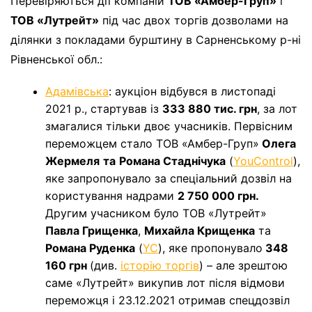
Перевіряються дії компаній
ТОВ «Амбер-Груп»
і
ТОВ «Лутрейт»
під час двох торгів дозволами на
ділянки з покладами бурштину в Сарненському р-ні
Рівненської обл.:
Адамівська
: аукціон відбувся в листопаді
2021 р., стартував із
333 880 тис. грн
, за лот
змагалися тільки двоє учасників. Первісним
переможцем стало ТОВ «Амбер-Груп»
Олега
Жермеля
та
Романа Стаднічука
(
YouControl
),
яке запропонувало за
спеціальний дозвіл на
користування надрами
2 750 000 грн.
Другим учасником було ТОВ «Лутрейт»
Павла Грищенка
,
Михайла Крищенка
та
Романа Руденка
(
YC
), яке пропонувало
348
160 грн
(див.
історію торгів
) – але зрештою
саме «Лутрейт» викупив лот після відмови
переможця і 23.12.2021 отримав спецдозвіл