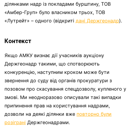
ділянками надр із покладами бурштину, ТОВ
«Амбер-Груп» було власником трьох, ТОВ
«Лутрейт» – одного (відкриті
дані Держгеонадр
).
Контекст
Якщо АМКУ визнає дії учасників аукціону
Держгеонадр такими, що спотворюють
конкуренцію, наступним кроком може бути
звернення до суду від органів прокуратури з
позовом про скасування спецдозволу, купленого у
змові. Ми неодноразово описували такі випадки
припинення прав на користування надрами,
дозволи на деякі ділянки вже
повторно були
розіграні
Держгеонадрами.