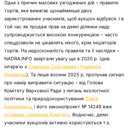
Одна з причин масових узгоджених дій – правило
торгів, яке вимагає щонайменше двох
зареєстрованих учасників, щоб аукціон відбувся. І в
той час як продаж прав на деякі ділянки надр
супроводжується високою конкуренцією – часто
спецдозволи не цікавлять нікого, крім ініціаторів
торгів. На недосконалість правила та її наслідки –
NADRA.INFO звертали увагу ще в 2020 р. (див.
інтервʼю з
Олексієм Соболевим і Романом
Опімахом
). Та лише восени 2025 р. пролунав сигнал
про намір виправити ситуацію – від Голови
Комітету Верховної Ради з питань екологічної
політики та природокористування
Олега
Бондаренка
, і його законопроект № 14249 вже
отримав схвалення Комітету
. Водночас, деякі
учасники аукціонів активно користуються т.з.