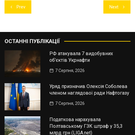
Навігація
Prev
Next
записів
ОСТАННІ ПУБЛІКАЦІЇ
РФ атакувала 7 видобувних
об’єктів Укрнафти
7 Серпня, 2026
Уряд призначив Олексія Соболева
членом наглядової ради Нафтогазу
7 Серпня, 2026
Податкова нарахувала
Полтавському ГЗК штраф у 35,3
млрд грн (LIGA.net)