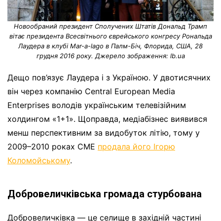
Новообраний президент Сполучених Штатів Дональд Трамп
вітає президента Всесвітнього єврейського конгресу Рональда
Лаудера в клубі Mar-a-lago в Палм-Біч, Флорида, США, 28
грудня 2016 року. Джерело зображення: lb.ua
Дещо пов’язує Лаудера і з Україною. У двотисячних
він через компанію Central European Media
Enterprises володів українським телевізійним
холдингом «1+1». Щоправда, медіабізнес виявився
менш перспективним за видобуток літію, тому у
2009–2010 роках СМЕ
продала його Ігорю
Коломойському
.
Добровеличківська громада стурбована
Добровеличківка — це селище в західній частині