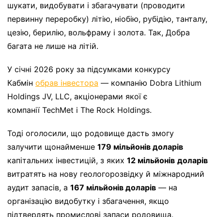
шукати, видобувати і збагачувати (проводити
первинну переробку) літію, ніобію, рубідію, танталу,
цезію, берилію, вольфраму і золота. Так, Добра
багата не лише на літій.
У січні 2026 року за підсумками конкурсу
Кабмін
обрав інвестора
— компанію Dobra Lithium
Holdings JV, LLC, акціонерами якої є
компанії TechMet і The Rock Holdings.
Тоді оголосили, що родовище дасть змогу
залучити щонайменше
179 мільйонів доларів
капітальних інвестицій, з яких
12 мільйонів
доларів
витратять на нову геологорозвідку й міжнародний
аудит запасів, а
167 мільйонів доларів
— на
організацію видобутку і збагачення, якщо
підтвердять промислові запаси родовища.