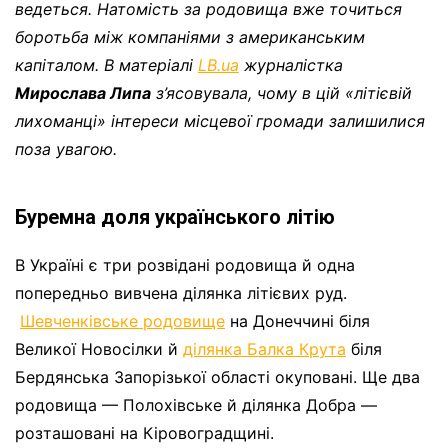
ведеться. Натомість за родовища вже точиться
боротьба між компаніями з американським
капіталом. В матеріалі
LB.ua
журналістка
Мирослава Липа
з’ясовувала, чому в цій «літієвій
лихоманці» інтереси місцевої громади залишилися
поза увагою.
Буремна доля українського літію
В Україні є три розвідані родовища й одна
попередньо вивчена ділянка літієвих руд.
Шевченківське родовище
на Донеччині біля
Великої Новосілки й
ділянка Балка Крута
біля
Бердянська Запорізької області окуповані. Ще два
родовища — Полохівське й ділянка Добра —
розташовані на Кіровоградщині.