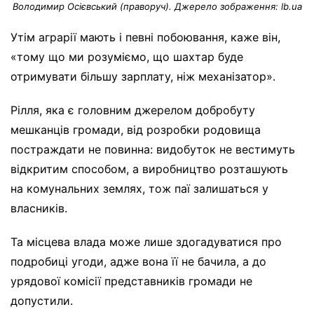
Володимир Осієвський (праворуч). Джерело зображення: lb.ua
Утім аграрії мають і певні побоювання, каже він,
«тому що ми розуміємо, що шахтар буде
отримувати більшу зарплату, ніж механізатор».
Рілля, яка є головним джерелом добробуту
мешканців громади, від розробки родовища
постраждати не повинна: видобуток не вестимуть
відкритим способом, а виробництво розташують
на комунальних землях, тож паї залишаться у
власників.
Та місцева влада може лише здогадуватися про
подробиці угоди, адже вона її не бачила, а до
урядової комісії представників громади не
допустили.