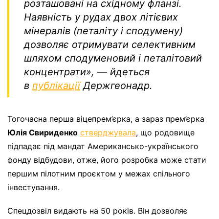
розташовані на східному фланзі.
Наявність у рудах двох літієвих
мінералів (петаліту і сподумену)
дозволяє отримувати селективним
шляхом сподуменовий і петалітовий
концентрати», — йдеться
в
публікації
Держгеонадр.
Тогочасна перша віцепрем’єрка, а зараз прем’єрка
Юлія Свириденко
стверджувала
, що родовище
підпадає під мандат Американсько-українського
фонду відбудови, отже, його розробка може стати
першим пілотним проєктом у межах спільного
інвестування.
Спецдозвіл видають на 50 років. Він дозволяє