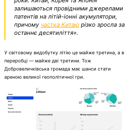
роки. Китай, Корея та Японія
залишаються провідними джерелами
патентів на літій-іонні акумулятори,
причому
частка Китаю
різко зросла за
останнє десятиліття».
У світовому видобутку літію це майже третина, а в
переробці — майже дві третини. Тож
Добровеличківська громада має шанси стати
ареною великої геополітичної гри.