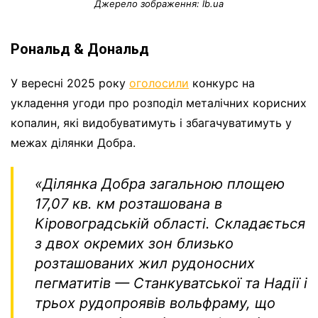
Джерело зображення: lb.ua
Рональд & Дональд
У вересні 2025 року
оголосили
конкурс на
укладення угоди про розподіл металічних корисних
копалин, які видобуватимуть і збагачуватимуть у
межах ділянки Добра.
«Ділянка Добра загальною площею
17,07 кв. км розташована в
Кіровоградській області. Складається
з двох окремих зон близько
розташованих жил рудоносних
пегматитів — Станкуватської та Надії і
трьох рудопроявів вольфраму, що