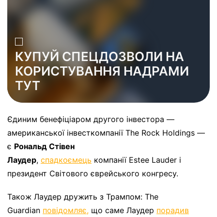
КУПУЙ СПЕЦДОЗВОЛИ НА
КОРИСТУВАННЯ НАДРАМИ
ТУТ
Єдиним бенефіціаром другого інвестора —
американської інвесткомпанії The Rock Holdings —
є
Рональд Стівен
Лаудер
,
спадкоємець
компанії Estee Lauder і
президент Світового єврейського конгресу.
Також Лаудер дружить з Трампом: The
Guardian
повідомляє,
що саме Лаудер
порадив