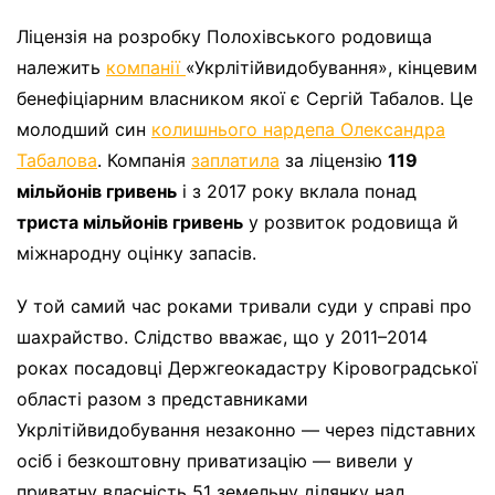
Ліцензія на розробку Полохівського родовища
належить
компанії
«Укрлітійвидобування», кінцевим
бенефіціарним власником якої є Сергій Табалов. Це
молодший син
колишнього нардепа Олександра
Табалова
. Компанія
заплатила
за ліцензію
119
мільйонів гривень
і з 2017 року вклала понад
триста мільйонів гривень
у розвиток родовища й
міжнародну оцінку запасів.
У той самий час роками тривали суди у справі про
шахрайство. Слідство вважає, що у 2011–2014
роках посадовці Держгеокадастру Кіровоградської
області разом з представниками
Укрлітійвидобування незаконно — через підставних
осіб і безкоштовну приватизацію — вивели у
приватну власність 51 земельну ділянку над