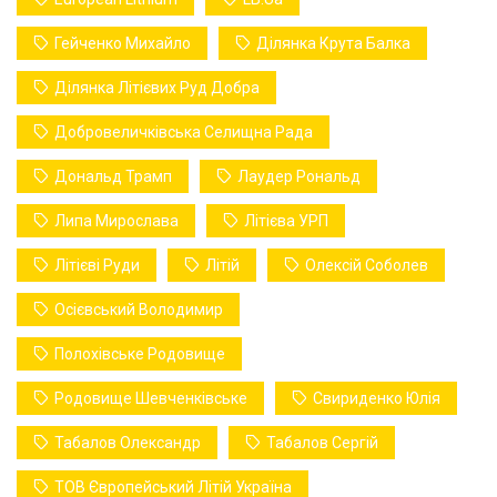
Гейченко Михайло
Ділянка Крута Балка
Ділянка Літієвих Руд Добра
Добровеличківська Селищна Рада
Дональд Трамп
Лаудер Рональд
Липа Мирослава
Літієва УРП
Літієві Руди
Літій
Олексій Соболев
Осієвський Володимир
Полохівське Родовище
Родовище Шевченківське
Свириденко Юлія
Табалов Олександр
Табалов Сергій
ТОВ Європейський Літій Україна