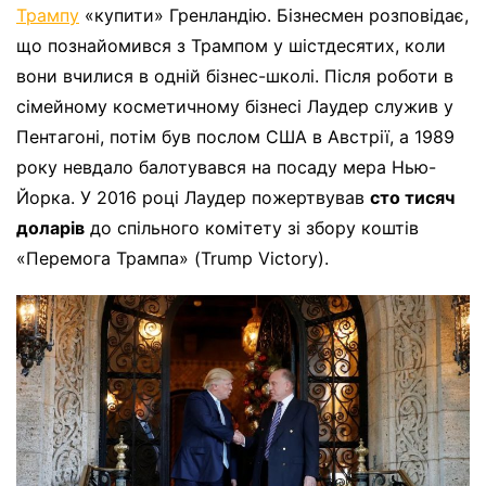
Трампу
«купити» Гренландію. Бізнесмен розповідає,
що познайомився з Трампом у шістдесятих, коли
вони вчилися в одній бізнес-школі. Після роботи в
сімейному косметичному бізнесі Лаудер служив у
Пентагоні, потім був послом США в Австрії, а 1989
року невдало балотувався на посаду мера Нью-
Йорка. У 2016 році Лаудер пожертвував
сто тисяч
доларів
до спільного комітету зі збору коштів
«Перемога Трампа» (Trump Victory).