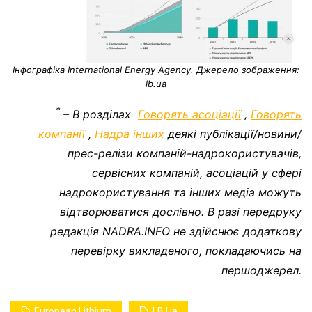
Інфографіка International Energy Agency. Джерело зображення:
lb.ua
*
– В розділах
Говорять асоціації
,
Говорять
компанії
,
Надра інших
деякі публікації/новини/
прес-релізи компаній-надрокористувачів,
сервісних компаній, асоціацій у сфері
надрокористування та інших медіа можуть
відтворюватися дослівно. В разі передруку
редакція NADRA.INFO не здійснює додаткову
перевірку викладеного, покладаючись на
першоджерел.
European Lithium
LB.ua