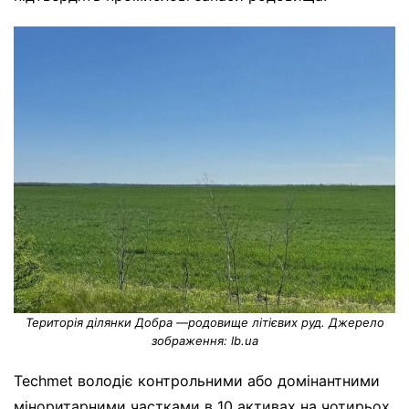
Територія ділянки Добра —родовище літієвих руд. Джерело
зображення: lb.ua
Techmet володіє контрольними або домінантними
міноритарними частками в 10 активах на чотирьох