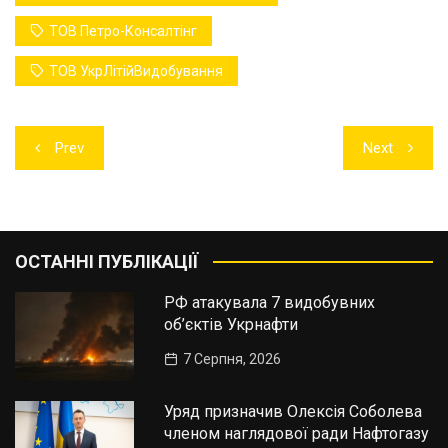
ТОВ Петро-Консалтінг
ТОВ УкрЛітійВидобування
Навігація
Prev
Next
записів
ОСТАННІ ПУБЛІКАЦІЇ
РФ атакувала 7 видобувних
об’єктів Укрнафти
7 Серпня, 2026
Уряд призначив Олексія Соболева
членом наглядової ради Нафтогазу