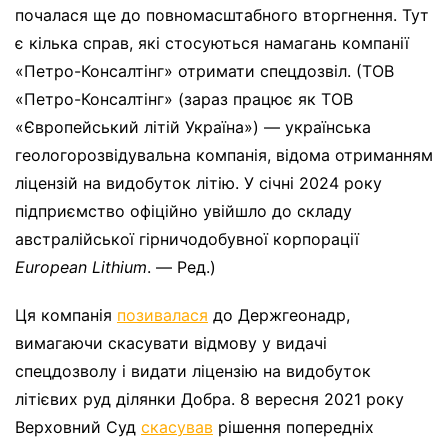
почалася ще до повномасштабного вторгнення. Тут
є кілька справ, які стосуються намагань компанії
«Петро-Консалтінг» отримати спецдозвіл. (ТОВ
«Петро-Консалтінг» (зараз працює як ТОВ
«Європейський літій Україна») — українська
геологорозвідувальна компанія, відома отриманням
ліцензій на видобуток літію. У січні 2024 року
підприємство офіційно увійшло до складу
австралійської гірничодобувної корпорації
European Lithium
. — Ред.)
Ця компанія
позивалася
до Держгеонадр,
вимагаючи скасувати відмову у видачі
спецдозволу і видати ліцензію на видобуток
літієвих руд ділянки Добра. 8 вересня 2021 року
Верховний Суд
скасував
рішення попередніх