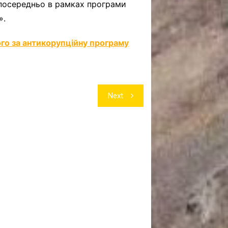
посередньо в рамках програми
».
ого за антикорупційну програму
Next