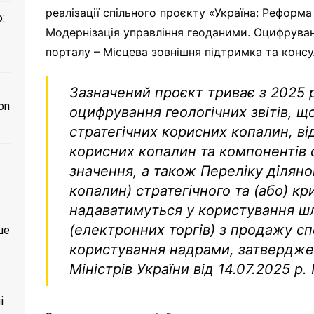
реалізації спільного проєкту «Україна: Реформ
:
Модернізація управління геоданими. Оцифруван
порталу – Місцева зовнішня підтримка та консу
Зазначений проєкт триває з 2025 
on
оцифрування геологічних звітів, щ
стратегічних корисних копалин, ві
корисних копалин та компонентів 
значення, а також Переліку ділян
копалин) стратегічного та (або) к
надаватимуться у користування ш
(електронних торгів) з продажу сп
ше
користування надрами, затвердже
Міністрів України від 14.07.2025 р.
і