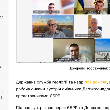
ра
о
Джерело зображення: g
Державна служба геології та надр
повідомляє
,
робоча онлайн-зустріч очільника Держгеонад
т:
представниками ЄБРР.
П
Під час зустрічі експерти ЄБРР та Держгеонад