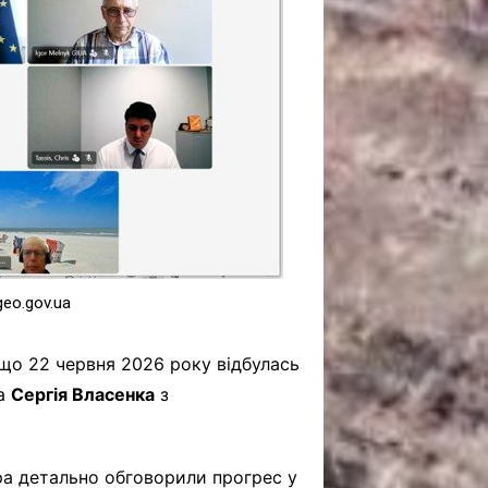
САНКЦІЙНІ НАДРА
БЛОГИ
TECHNO
CRITICAL MINERALS
НАДРА ІНШИХ
ПРО ПРОЕКТ
eo.gov.ua
 що 22 червня 2026 року відбулась
ра
Сергія Власенка
з
ра детально обговорили прогрес у