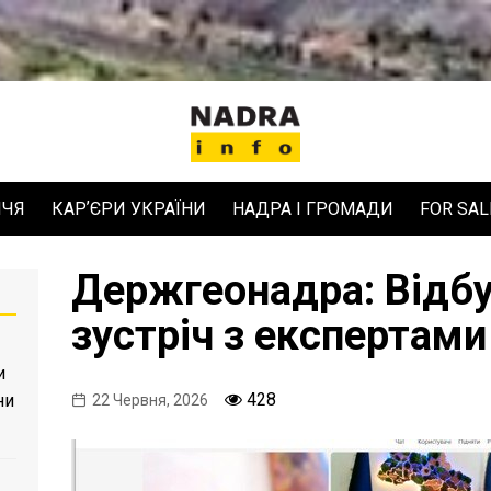
ЧЧЯ
КАРʼЄРИ УКРАЇНИ
НАДРА І ГРОМАДИ
FOR SAL
Держгеонадра: Відбу
зустріч з експертам
и
428
ни
22 Червня, 2026