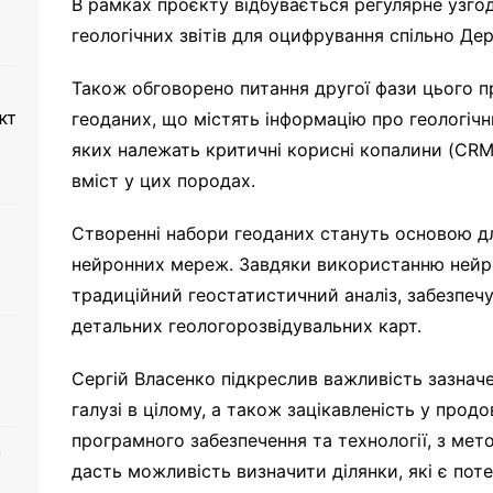
В рамках проєкту відбувається регулярне узго
геологічних звітів для оцифрування спільно Д
Також обговорено питання другої фази цього п
кт
геоданих, що містять інформацію про геологічни
яких належать критичні корисні копалини (CRM
вміст у цих породах.
Створенні набори геоданих стануть основою 
нейронних мереж. Завдяки використанню нейр
традиційний геостатистичний аналіз, забезпе
детальних геологорозвідувальних карт.
Сергій Власенко підкреслив важливість зазначе
галузі в цілому, а також зацікавленість у про
програмного забезпечення та технології, з мето
о
дасть можливість визначити ділянки, які є пот