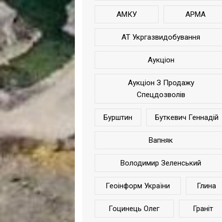
АМКУ
АРМА
АТ Укргазвидобування
Аукціон
Аукціон З Продажу
Спецдозволів
Бурштин
Буткевич Геннадій
Вапняк
Володимир Зеленський
Геоінформ України
Глина
Гоцинець Олег
Граніт