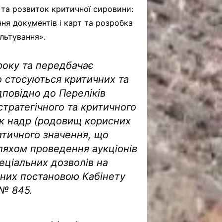
а та розвиток критичної сировини:
ня документів і карт та розробка
льтування».
року та передбачає
о стосуються критичних та
дповідно до Переліків
стратегічного та критичного
ок надр (родовищ корисних
ритичного значення, що
ляхом проведення аукціонів
еціальних дозволів на
них постановою Кабінету
 № 845.