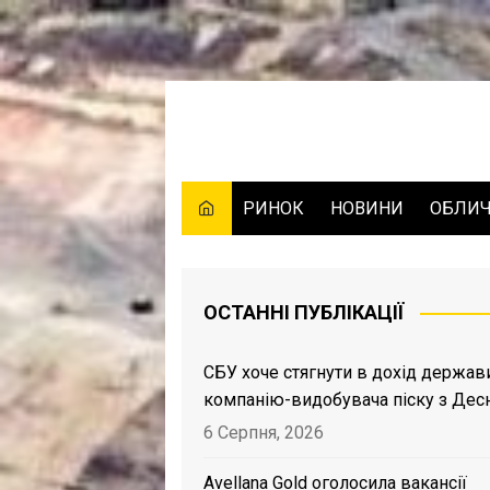
Skip
to
content
РИНОК
НОВИНИ
ОБЛИ
ОСТАННІ ПУБЛІКАЦІЇ
СБУ хоче стягнути в дохід держав
компанію-видобувача піску з Дес
6 Серпня, 2026
Avellana Gold оголосила вакансії