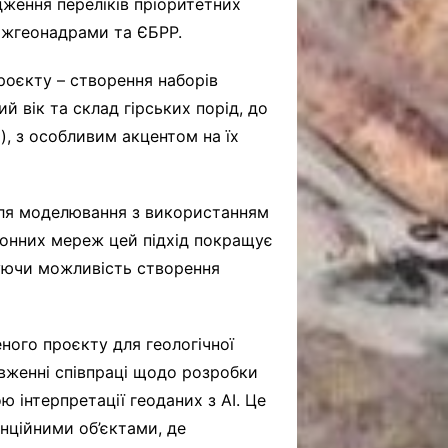
дження переліків пріоритетних
ержгеонадрами та ЄБРР.
роєкту – створення наборів
й вік та склад гірських порід, до
), з особливим акцентом на їх
для моделювання з використанням
онних мереж цей підхід покращує
чуючи можливість створення
ного проєкту для геологічної
довженні співпраці щодо розробки
ю інтерпретації геоданих з АІ. Це
енційними об’єктами, де