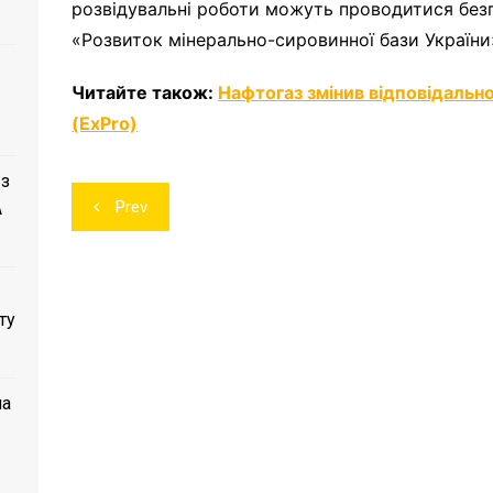
розвідувальні роботи можуть проводитися без
«Розвиток мінерально-сировинної бази України
Читайте також:
Нафтогаз змінив відповідальн
(ExPro)
 з
Навігація
Prev
A
записів
ту
ла