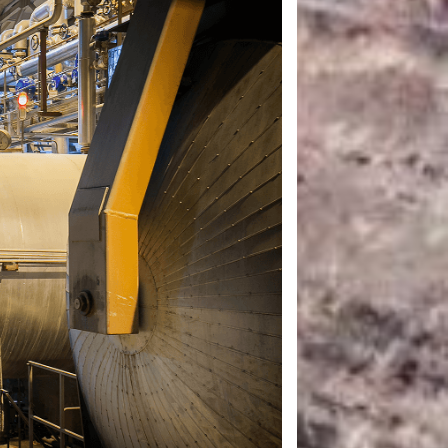
САНКЦІЙНІ НАДРА
БЛОГИ
TECHNO
CRITICAL MINERALS
НАДРА ІНШИХ
ПРО ПРОЕКТ