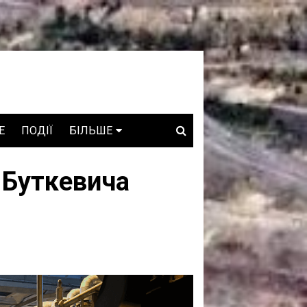
E
ПОДІЇ
БІЛЬШЕ
ВАКАНСІЇ
 Буткевича
ЗРОБЛЕНО В УКРАЇНІ
WHO IS WHO
ПРОЗОРІ НАДРА
ГОВОРЯТЬ АСОЦІАЦІЇ
ГОВОРЯТЬ КОМПАНІЇ
КОНФЛІКТНІ НАДРА