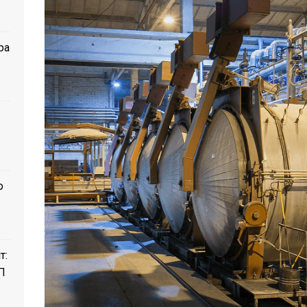
ра
о
т:
П