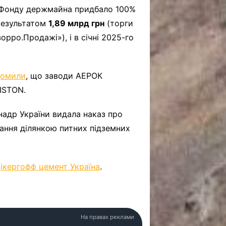
ну Фонду держмайна придбало 100%
 результатом
1,89 млрд грн
(торги
рро.Продажі»), і в січні 2025-го
домили
, що заводи АЕРОК
ISTON.
 надр України видала наказ про
ання ділянкою питних підземних
ікергофф цемент Україна
.
На правах реклами