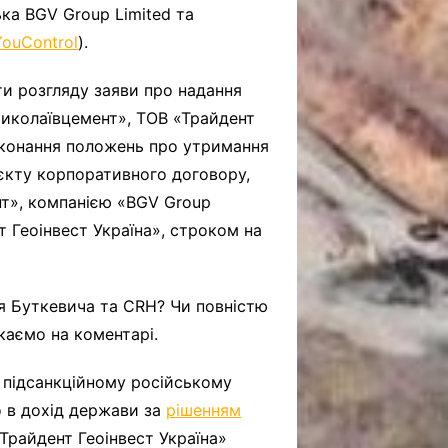
ька BGV Group Limited та
YouControl
).
и розгляду заяви про надання
Миколаївцемент», ТОВ «Трайдент
 виконання положень про утримання
оєкту корпоративного договору,
т», компанією «BGV Group
т Геоінвест Україна», строком на
я Буткевича та CRH? Чи повністю
каємо на коментарі.
 підсанкційному російському
о в дохід держави за
рішенням
«Трайдент Геоінвест Україна»