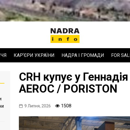
ЧЧЯ
КАРʼЄРИ УКРАЇНИ
НАДРА І ГРОМАДИ
FOR SAL
CRH купує у Геннадія
AEROC / PORISTON
и
1508
ни
9 Липня, 2026