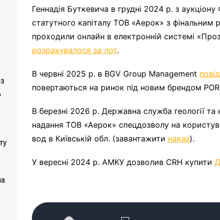
Геннадія Буткевича в грудні 2024 р. з аукціо
статутного капіталу ТОВ «Аерок» з фінальним
проходили онлайн в електронній системі «Прозо
розрахувалося за лот
.
В червні 2025 р. в BGV Group Management
пові
 з
повертаються на ринок під новим брендом POR
A
В березні 2026 р. Державна служба геології та
надання ТОВ «Аерок» спецдозволу на користув
вод в Київській обл. (завантажити
наказ
).
ту
У вересні 2024 р. АМКУ дозволив CRH купити
Д
ла