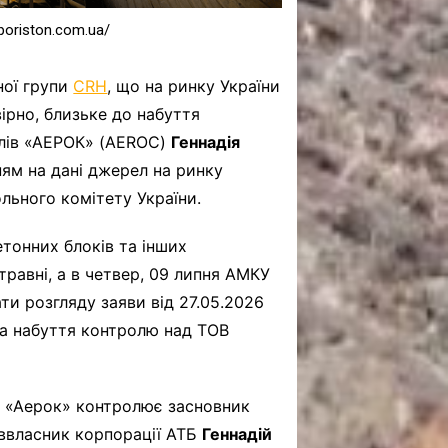
poriston.com.ua/
ної групи
CRH
, що на ринку України
овірно, близьке до набуття
алів «АЕРОК» (AEROC)
Геннадія
ням на дані джерел на ринку
ьного комітету України.
етонних блоків та інших
равні, а в четвер, 09 липня АМКУ
ти розгляду заяви від 27.05.2026
а набуття контролю над ТОВ
В «Аерок» контролює засновник
іввласник корпорації АТБ
Геннадій