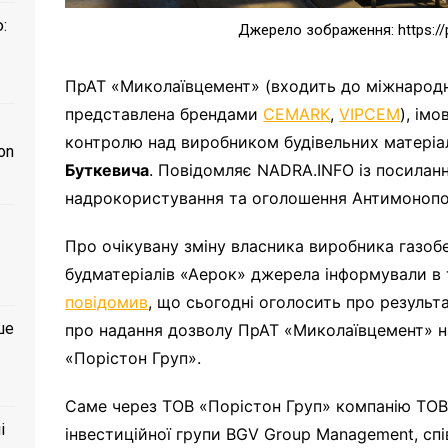
:
Джерело зображення: https://
ПрАТ «Миколаївцемент» (входить до міжнарод
представлена брендами
CEMARK
,
VIPCEM
), ім
контролю над виробником будівельних матері
on
Буткевича
. Повідомляє NADRA.INFO із посилан
надрокористування та оголошення Антимонопол
Про очікувану зміну власника виробника газоб
будматеріалів «Аерок» джерела інформували в т
повідомив
, що сьогодні оголосить про результа
ше
про надання дозволу ПрАТ «Миколаївцемент» н
«Порістон Груп».
Саме через ТОВ «Порістон Груп» компанію ТО
і
інвестиційної групи BGV Group Management, сп