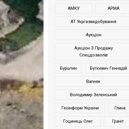
АМКУ
АРМА
АТ Укргазвидобування
Аукціон
Аукціон З Продажу
Спецдозволів
Бурштин
Буткевич Геннадій
Вапняк
Володимир Зеленський
Геоінформ України
Глина
Гоцинець Олег
Граніт