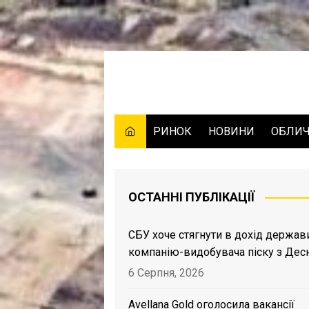
Skip
to
content
РИНОК
НОВИНИ
ОБЛИ
ОСТАННІ ПУБЛІКАЦІЇ
СБУ хоче стягнути в дохід держав
компанію-видобувача піску з Дес
6 Серпня, 2026
Avellana Gold оголосила вакансії