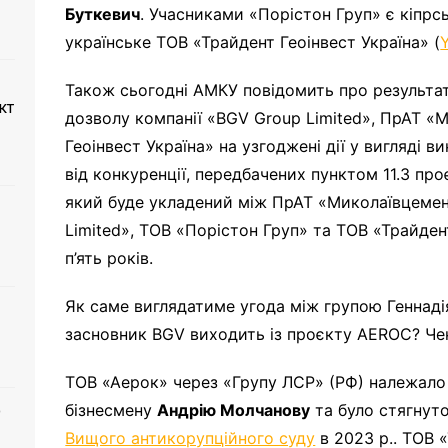
Буткевич
. Учасниками «Порістон Груп» є кіпрс
українське ТОВ «Трайдент Геоінвест Україна» (
Також сьогодні АМКУ повідомить про результат
кт
дозволу компанії «BGV Group Limited», ПрАТ «
Геоінвест Україна» на узгоджені дії у вигляді
від конкуренції, передбачених пунктом 11.3 пр
який буде укладений між ПрАТ «Миколаївцемен
Limited», ТОВ «Порістон Груп» та ТОВ «Трайден
п’ять років.
Як саме виглядатиме угода між групою Геннаді
засновник BGV виходить із проєкту AEROC? Че
ТОВ «Аерок» через «Групу ЛСР» (РФ) належало
бізнесмену
Андрію Молчанову
та було стягнут
о
Вищого антикорупційного суду
в 2023 р.. ТОВ 