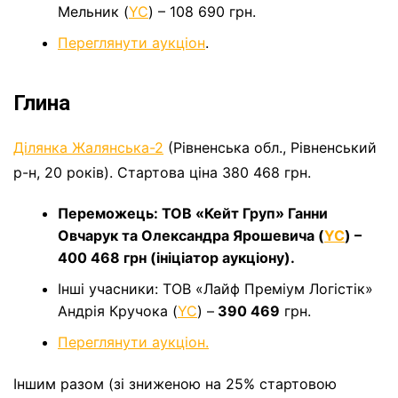
Мельник (
YC
) – 108 690 грн.
Переглянути аукціон
.
Глина
Ділянка Жалянська-2
(Рівненська обл., Рівненський
р-н, 20 років). Стартова ціна 380 468 грн.
Переможець: ТОВ «Кейт Груп» Ганни
Овчарук та Олександра Ярошевича (
YC
) –
400 468 грн (ініціатор аукціону).
Інші учасники: ТОВ «Лайф Преміум Логістік»
Андрія Кручока (
YC
) –
390 469
грн.
Переглянути аукціон.
Іншим разом (зі зниженою на 25% стартовою