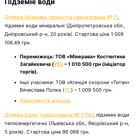
Підземні води
Ділянка Мінерава (проєктна свердловина № 1)
,
підземні води мінеральні (Дніпропетровська обл.,
Дніпровський р-н, 20 років). Стартова ціна 1 009
108,49 грн.
Переможець: ТОВ «Мінерава» Костянтина
Загайкевича (
YC)
– 1 010 500 грн (ініціатор
торгів).
Інші учасники: ТОВ «Агенція охорони «Титан»
Вячеслава Попка (
YC
) – 1 009 500 грн.
Переглянути аукціон.
Ділянка Бірки (свердловина № 1-Пр)
, підземні води
теплоенергетичні (Львівська обл., Яворівський р-н,
5 років). Стартова ціна 96 068 грн.