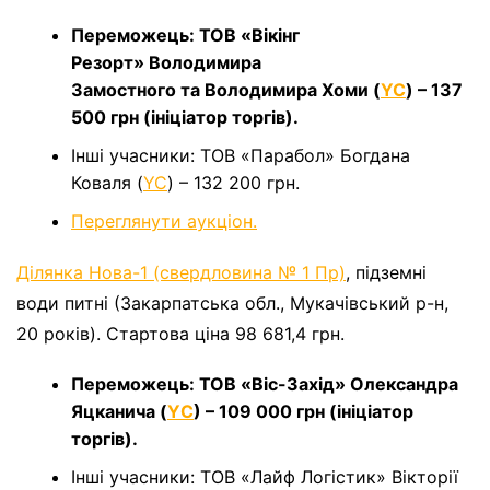
Переможець: ТОВ «Вікінг
Резорт» Володимира
Замостного та Володимира Хоми (
YC
) – 137
500 грн (ініціатор торгів).
Інші учасники: ТОВ «Парабол» Богдана
Коваля (
YC
) – 132 200 грн.
Переглянути аукціон.
Ділянка Нова-1 (свердловина № 1 Пр)
, підземні
води питні (Закарпатська обл., Мукачівський р-н,
20 років). Стартова ціна 98 681,4 грн.
Переможець: ТОВ «Віс-Захід» Олександра
Яцканича (
YС
) – 109 000 грн (ініціатор
торгів).
Інші учасники: ТОВ «Лайф Логістик» Вікторії