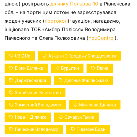
ціною) розіграють
ділянку Польова-10
в Рівненська
обл. – на торги цим лотом не зареєструвався
жоден учасник (
протокол
); аукціон, нагадаємо,
ініціювало ТОВ «Амбер Полісся» Володимира
Пачесного та Олега Полюховича (
YouControl
).
UBIZ.ua
Аукціон З Продажу Спецдозволів
Бірки Ділянка
Бурштин
Глина
Держгеонадра
Ділянка Жалянська-2
Загайкевич Костянтин
Замостний Володимир
Мінерава Ділянка
Нова-1 Ділянка
Овчарук Ганна
Пачесний Володимир
Підземні Води