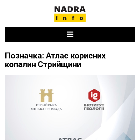
Skip
to
content
Позначка:
Атлас корисних
копалин Стрийщини