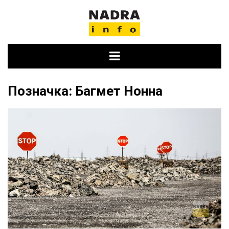
Skip
to
content
Позначка:
Багмет Нонна