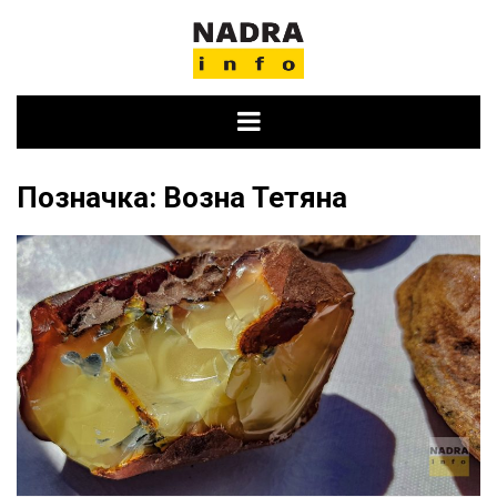
Skip
to
content
Позначка:
Возна Тетяна