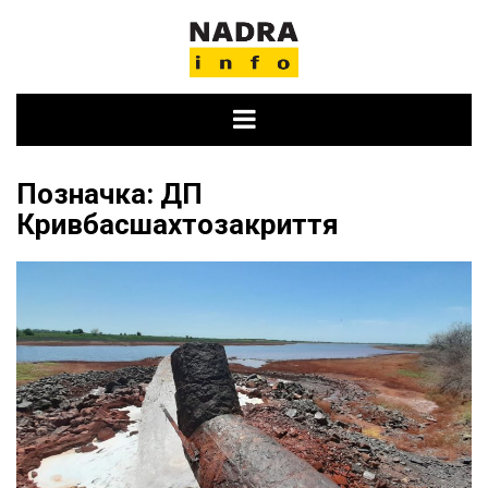
Skip
to
content
Позначка:
ДП
Кривбасшахтозакриття