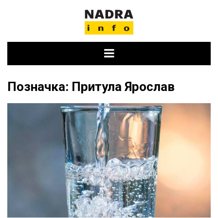
Skip
to
content
Позначка:
Притула Ярослав