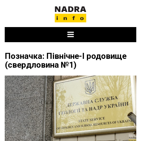
Skip
to
content
Позначка:
Північне-І родовище
(свердловина №1)