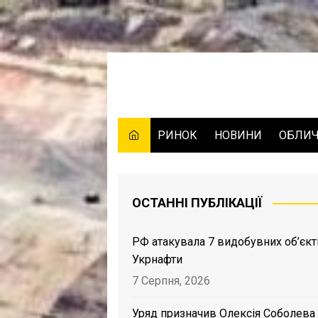
Skip
to
content
РИНОК
НОВИНИ
ОБЛИ
ОСТАННІ ПУБЛІКАЦІЇ
РФ атакувала 7 видобувних об’єкт
Укрнафти
7 Серпня, 2026
Уряд призначив Олексія Соболева