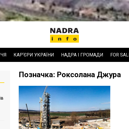
ЧЧЯ
КАРʼЄРИ УКРАЇНИ
НАДРА І ГРОМАДИ
FOR SAL
Позначка:
Роксолана Джура
ів