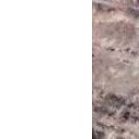
САНКЦІЙНІ НАДРА
БЛОГИ
TECHNO
CRITICAL MINERALS
НАДРА ІНШИХ
ПРО ПРОЕКТ