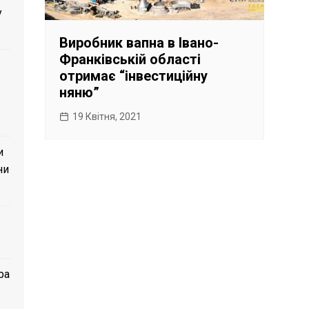
у
Виробник вапна в Івано-
Франківській області
отримає “інвестиційну
няню”
19 Квітня, 2021
и
ни
ра