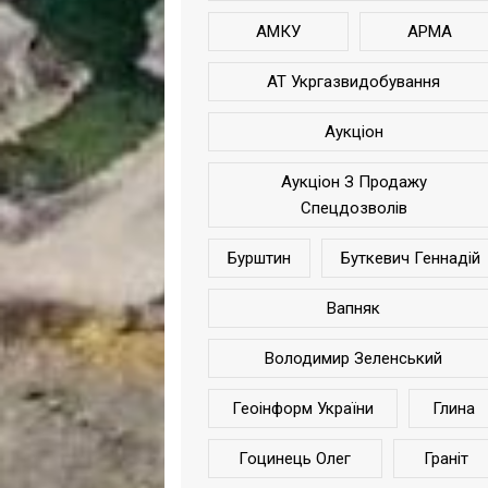
АМКУ
АРМА
АТ Укргазвидобування
Аукціон
Аукціон З Продажу
Спецдозволів
Бурштин
Буткевич Геннадій
Вапняк
Володимир Зеленський
Геоінформ України
Глина
Гоцинець Олег
Граніт