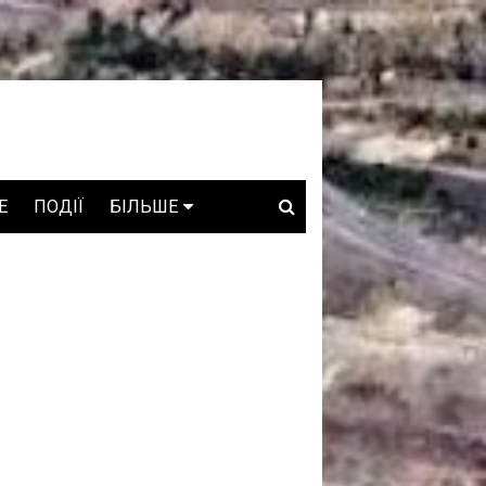
E
ПОДІЇ
БІЛЬШЕ
ВАКАНСІЇ
ЗРОБЛЕНО В УКРАЇНІ
WHO IS WHO
ПРОЗОРІ НАДРА
ГОВОРЯТЬ АСОЦІАЦІЇ
ГОВОРЯТЬ КОМПАНІЇ
КОНФЛІКТНІ НАДРА