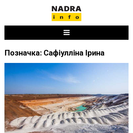
Skip
to
content
Позначка:
Сафіулліна Ірина