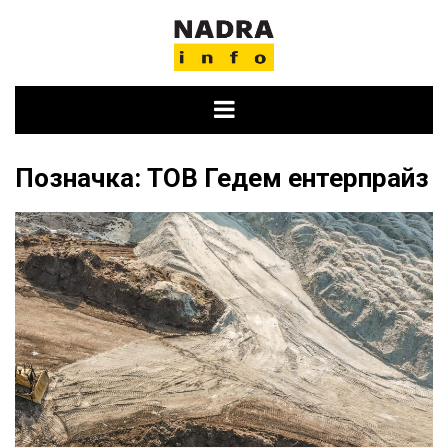
Skip
to
content
Позначка:
ТОВ Гедем ентерпрайз