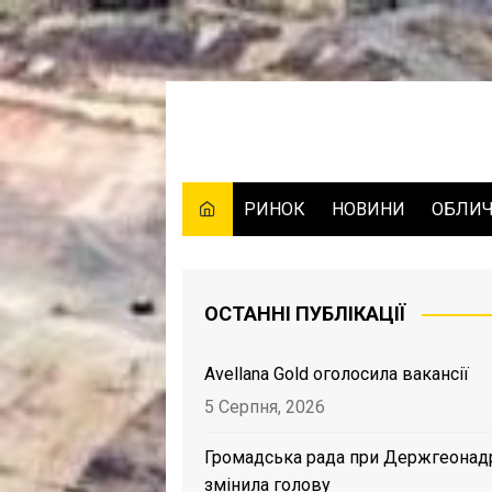
Skip
to
content
РИНОК
НОВИНИ
ОБЛИ
ОСТАННІ ПУБЛІКАЦІЇ
Avellana Gold оголосила вакансії
5 Серпня, 2026
Громадська рада при Держгеонад
змінила голову