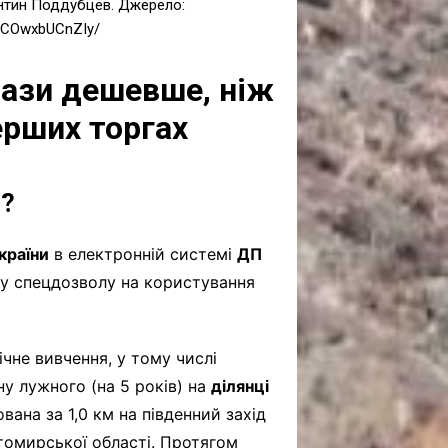
ентин Поддубцев. Джерело:
p/COwxbUCnZIy/
рази дешевше, ніж
ерших торгах
и?
країни
в електронній системі
ДП
у спецдозволу на користування
ічне вивчення, у тому числі
у лужного (на 5 років) на
ділянці
вана за 1,0 км на південний захід
томирської області. Протягом