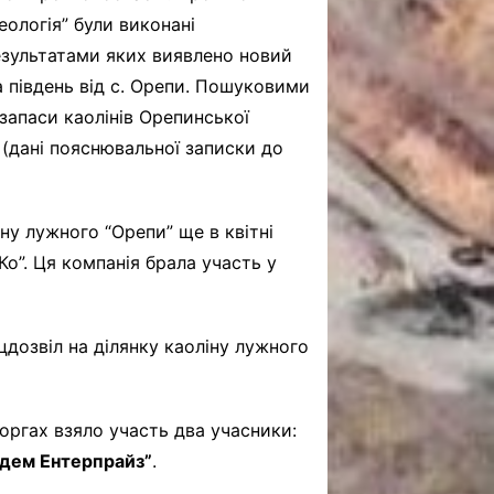
ологія” були виконані
результатами яких виявлено новий
а південь від с. Орепи. Пошуковими
запаси каолінів Орепинської
 (дані пояснювальної записки до
ну лужного “Орепи” ще в квітні
о”. Ця компанія брала участь у
.
дозвіл на ділянку каоліну лужного
торгах взяло участь два учасники:
едем Ентерпрайз”
.