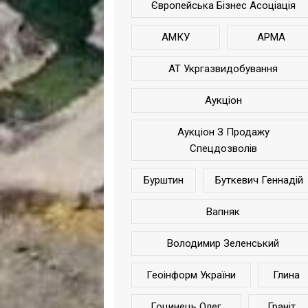
Європейська Бізнес Асоціація
АМКУ
АРМА
АТ Укргазвидобування
Аукціон
Аукціон З Продажу
Спецдозволів
Бурштин
Буткевич Геннадій
Вапняк
Володимир Зеленський
Геоінформ України
Глина
Гоцинець Олег
Граніт