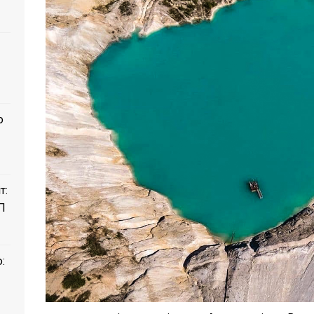
о
т:
П
: