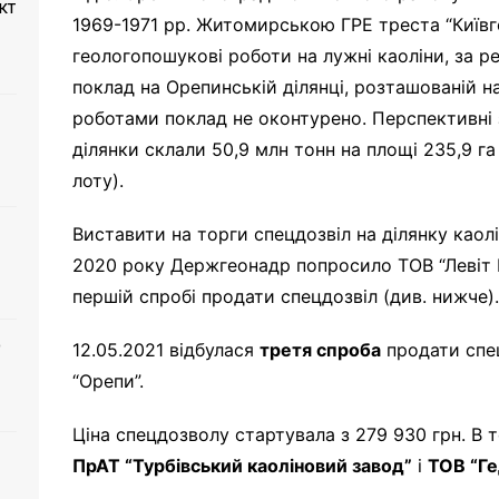
кт
1969-1971 рр. Житомирською ГРЕ треста “Київге
геологопошукові роботи на лужні каоліни, за 
поклад на Орепинській ділянці, розташованій н
роботами поклад не оконтурено. Перспективні 
ділянки склали 50,9 млн тонн на площі 235,9 га
лоту).
Виставити на торги спецдозвіл на ділянку каолі
2020 року Держгеонадр попросило ТОВ “Левіт К
першій спробі продати спецдозвіл (див. нижче)
о
12.05.2021 відбулася
третя спроба
продати спец
“Орепи”.
Ціна спецдозволу стартувала з 279 930 грн. В 
ПрАТ “Турбівський каоліновий завод”
і
ТОВ “Г