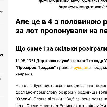
Фото асоціативне. Автор оригіналу Вал
https://www.instagram.com/
on
Але це в 4 з половиною 
за лот пропонували на п
Що саме і за скільки розіграл
ше
12.05.2021
Державна служба геології та надр У
“Прозорро.Продажі”
провела
аукціон
з продаж
надрами.
і
На торги було виставлено спецдозвіл на геолог
дослідно-промислову розробку родовищ каолін
“Орепи”
. Площа ділянки – 30,5 га, вона розташо
від с. Орепи Новоград-Волинського району Жи