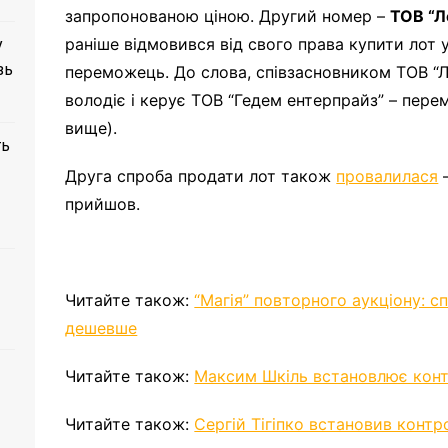
запропонованою ціною. Другий номер –
ТОВ “Ле
раніше відмовився від свого права купити лот 
у
зь
переможець. До слова, співзасновником ТОВ “Л
володіє і керує ТОВ “Гедем ентерпрайз” – пере
вище).
ть
Друга спроба продати лот також
провалилася
–
прийшов.
Читайте також:
“Магія” повторного аукціону: сп
дешевше
Читайте також:
Максим Шкіль встановлює конт
Читайте також:
Сергій Тігіпко встановив контр