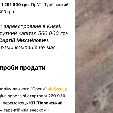
1 291 600 грн.
ПрАТ “Турбівський
800 грн.
 зареєстроване в Києві.
тутний капітал 560 000 грн.
Сергій Михайлович
.
рами компанія не має.
спроби продати
аоліну лужного “Орепи”
відбулася
ціна зросла зі стартової
279 930
о: переможець
КП “Полонський
ж гарантійним внеском і