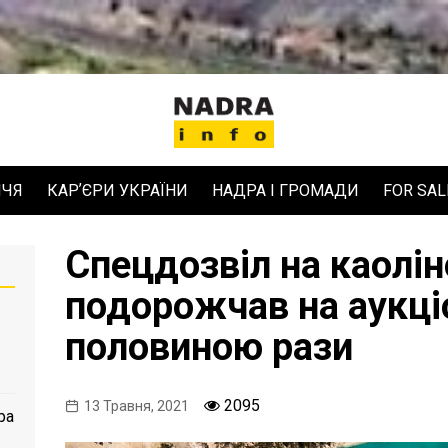
ЧЧЯ
КАРʼЄРИ УКРАЇНИ
НАДРА І ГРОМАДИ
FOR SAL
Спецдозвіл на каолін
подорожчав на аукціо
половиною рази
2095
13 Травня, 2021
ра