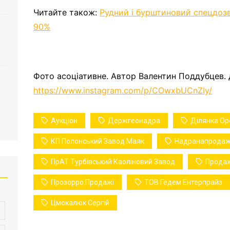
Читайте також:
Рудний і бурштиновий спецдозв
90%
Фото асоціативне. Автор Валентин Поддубцев.
https://www.instagram.com/p/COwxbUCnZIy/
Аукціон
Держгеонадра
Ділянка Ор
КП Полонський Завод Маяк
Надранапрода
ПрАТ Турбівський Каоліновий Завод
Продаж
Прозорро.Продажі
ТОВ Гедем Ентерпрайз
Цмокалюк Сергій