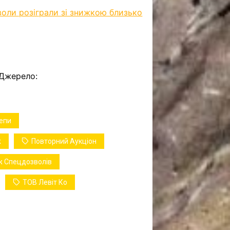
оли розіграли зі знижкою близько
 Джерело:
епи
ж
Повторний Аукціон
 Спецдозволів
ТОВ Левіт Ко