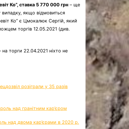
віт Ко”, ставка 5 770 000 грн
– ще
у випадку, якщо відмовиться
евіт Ко” є Цмокалюк Сергій, який
можцем торгів 12.05.2021 (див.
 на торги 22.04.2021 ніхто не
ецдозвіл розіграли у 35 разів
роль над гранітним кар’єром
оль над двома кар’єрами в 2020 р.