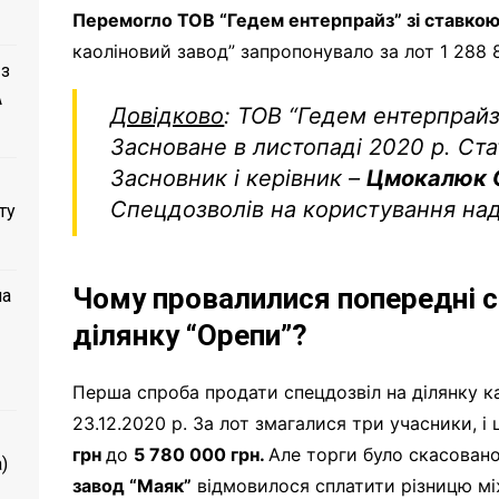
Перемогло ТОВ “Гедем ентерпрайз” зі ставкою 
каоліновий завод” запропонувало за лот 1 288 
 з
A
Довідково
:
ТОВ “Гедем ентерпрайз”
Засноване в листопаді 2020 р. Ста
Засновник і керівник –
Цмокалюк 
Спецдозволів на користування над
ту
Чому провалилися попередні 
ла
ділянку “Орепи”?
Перша спроба продати спецдозвіл на ділянку к
23.12.2020 р. За лот змагалися три учасники, і 
грн
до
5 780 000 грн.
Але торги було скасован
)
завод “Маяк”
відмовилося сплатити різницю мі