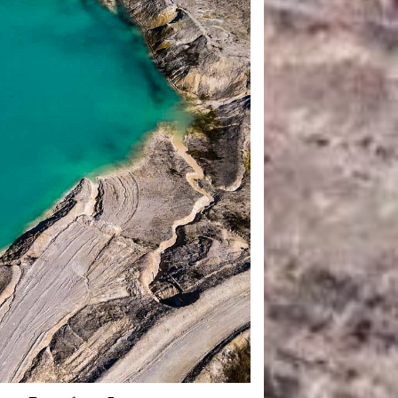
САНКЦІЙНІ НАДРА
БЛОГИ
TECHNO
CRITICAL MINERALS
НАДРА ІНШИХ
ПРО ПРОЕКТ