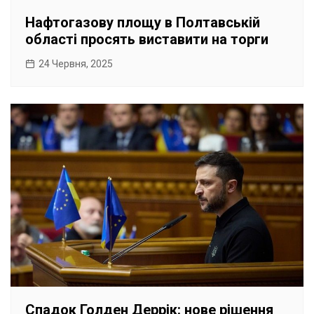
Нафтогазову площу в Полтавській
області просять виставити на торги
24 Червня, 2025
Спадок Голден Деррік: нове рішення