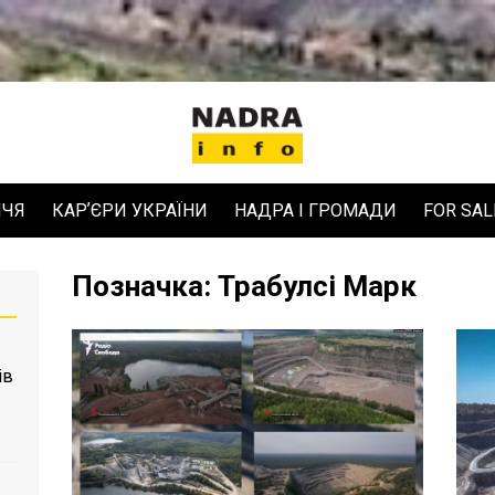
ЧЧЯ
КАРʼЄРИ УКРАЇНИ
НАДРА І ГРОМАДИ
FOR SAL
Позначка:
Трабулсі Марк
ів