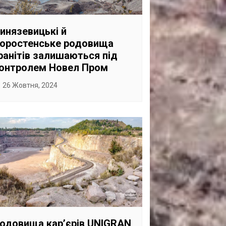
САНКЦІЙНІ НАДРА
БЛОГИ
инязевицькі й
оростенське родовища
TECHNO
ранітів залишаються під
CRITICAL MINERALS
онтролем Новел Пром
НАДРА ІНШИХ
26 Жовтня, 2024
ПРО ПРОЕКТ
одовища карʼєрів UNIGRAN