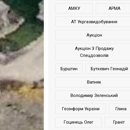
АМКУ
АРМА
АТ Укргазвидобування
Аукціон
Аукціон З Продажу
Спецдозволів
Бурштин
Буткевич Геннадій
Вапняк
Володимир Зеленський
Геоінформ України
Глина
Гоцинець Олег
Граніт