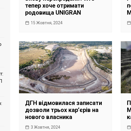
тепер хоче отримати
п
родовища UNIGRAN
М
15 Жовтня, 2024
о
т:
П
ДГН відмовилася записати
П
:
дозволи трьох карʼєрів на
М
нового власника
к
3 Жовтня, 2024