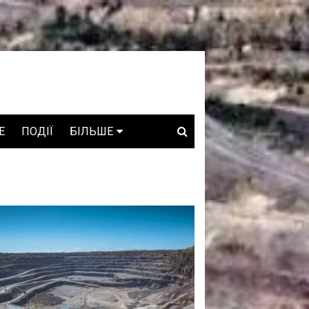
E
ПОДІЇ
БІЛЬШЕ
ВАКАНСІЇ
ЗРОБЛЕНО В УКРАЇНІ
WHO IS WHO
ПРОЗОРІ НАДРА
ГОВОРЯТЬ АСОЦІАЦІЇ
ГОВОРЯТЬ КОМПАНІЇ
КОНФЛІКТНІ НАДРА