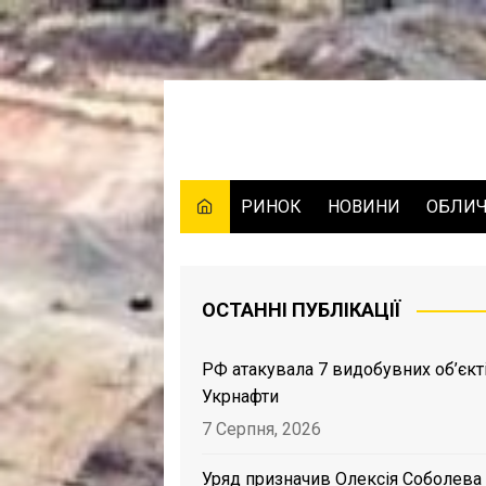
Skip
to
content
РИНОК
НОВИНИ
ОБЛИ
ОСТАННІ ПУБЛІКАЦІЇ
РФ атакувала 7 видобувних об’єкт
Укрнафти
7 Серпня, 2026
Уряд призначив Олексія Соболева