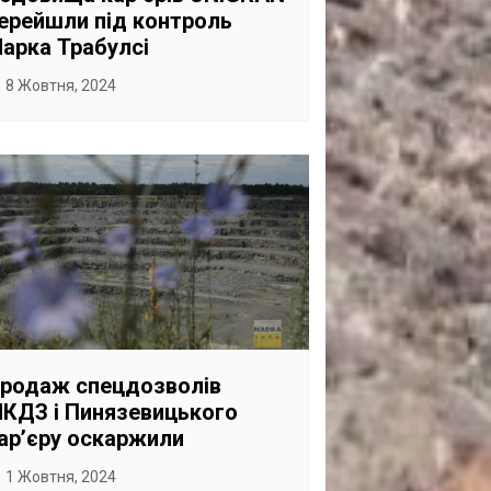
ерейшли під контроль
арка Трабулсі
8 Жовтня, 2024
родаж спецдозволів
КДЗ і Пинязевицького
арʼєру оскаржили
1 Жовтня, 2024