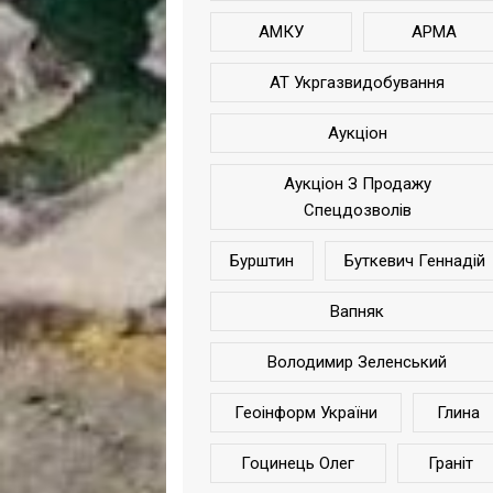
АМКУ
АРМА
АТ Укргазвидобування
Аукціон
Аукціон З Продажу
Спецдозволів
Бурштин
Буткевич Геннадій
Вапняк
Володимир Зеленський
Геоінформ України
Глина
Гоцинець Олег
Граніт