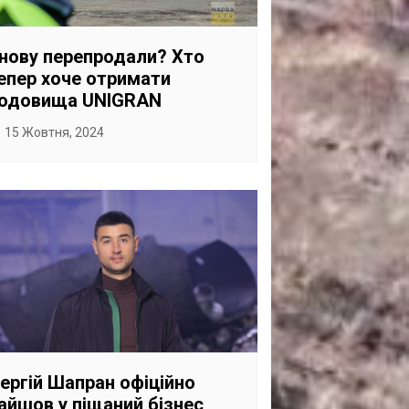
САНКЦІЙНІ НАДРА
БЛОГИ
нову перепродали? Хто
епер хоче отримати
TECHNO
одовища UNIGRAN
CRITICAL MINERALS
15 Жовтня, 2024
НАДРА ІНШИХ
ПРО ПРОЕКТ
ергій Шапран офіційно
айшов у піщаний бізнес