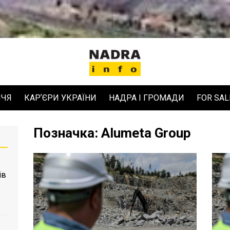
ЧЧЯ
КАРʼЄРИ УКРАЇНИ
НАДРА І ГРОМАДИ
FOR SAL
Позначка:
Alumeta Group
ів