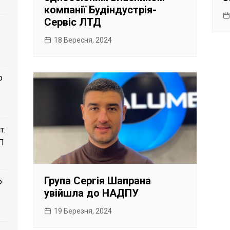
компанії Будіндустрія-
Сервіс ЛТД
18 Вересня, 2024
о
т:
П
Група Сергія Шапрана
:
увійшла до НАДПУ
19 Березня, 2024