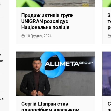
у
Продаж активів групи
З
UNIGRAN розслідує
т
Національна поліція
р
10 Грудня, 2024
и
ни
ра
Сергій Шапран став
С
одноосібним власником
з