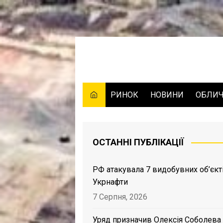
Skip
to
content
РИНОК
НОВИНИ
ОБЛИ
ОСТАННІ ПУБЛІКАЦІЇ
РФ атакувала 7 видобувних об’єкт
Укрнафти
7 Серпня, 2026
Уряд призначив Олексія Соболева