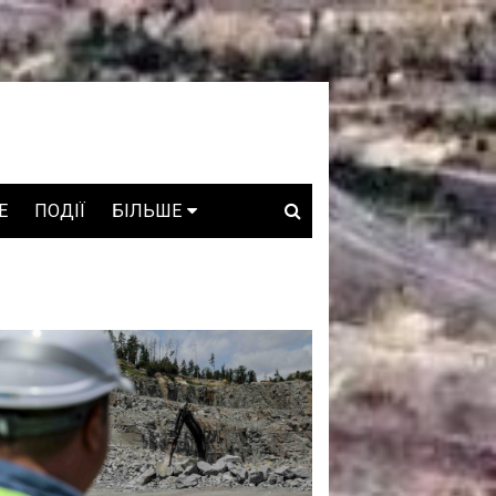
E
ПОДІЇ
БІЛЬШЕ
ВАКАНСІЇ
ЗРОБЛЕНО В УКРАЇНІ
WHO IS WHO
ПРОЗОРІ НАДРА
ГОВОРЯТЬ АСОЦІАЦІЇ
ГОВОРЯТЬ КОМПАНІЇ
КОНФЛІКТНІ НАДРА