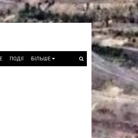
E
ПОДІЇ
БІЛЬШЕ
ВАКАНСІЇ
ЗРОБЛЕНО В УКРАЇНІ
WHO IS WHO
ПРОЗОРІ НАДРА
ГОВОРЯТЬ АСОЦІАЦІЇ
ГОВОРЯТЬ КОМПАНІЇ
КОНФЛІКТНІ НАДРА