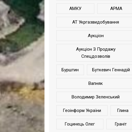
АМКУ
АРМА
АТ Укргазвидобування
Аукціон
Аукціон З Продажу
Спецдозволів
Бурштин
Буткевич Геннадій
Вапняк
Володимир Зеленський
Геоінформ України
Глина
Гоцинець Олег
Граніт