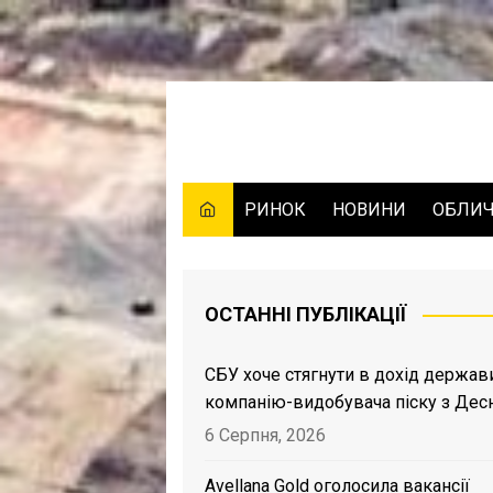
Skip
to
content
РИНОК
НОВИНИ
ОБЛИ
ОСТАННІ ПУБЛІКАЦІЇ
СБУ хоче стягнути в дохід держав
компанію-видобувача піску з Дес
6 Серпня, 2026
Avellana Gold оголосила вакансії