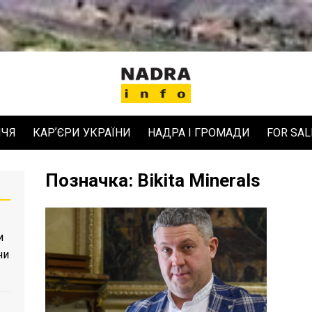
ЧЧЯ
КАРʼЄРИ УКРАЇНИ
НАДРА І ГРОМАДИ
FOR SAL
Позначка:
Bikita Minerals
и
ни