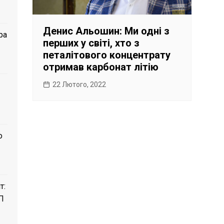
Денис Альошин: Ми одні з
ра
перших у світі, хто з
петалітового концентрату
отримав карбонат літію
22 Лютого, 2022
о
т:
П