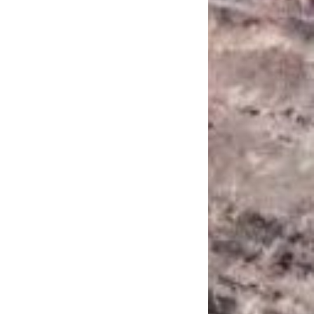
САНКЦІЙНІ НАДРА
БЛОГИ
TECHNO
CRITICAL MINERALS
НАДРА ІНШИХ
ПРО ПРОЕКТ