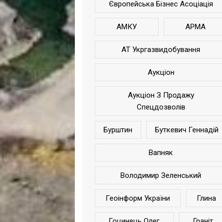
Європейська Бізнес Асоціація
АМКУ
АРМА
АТ Укргазвидобування
Аукціон
Аукціон З Продажу
Спецдозволів
Бурштин
Буткевич Геннадій
Вапняк
Володимир Зеленський
Геоінформ України
Глина
Гоцинець Олег
Граніт