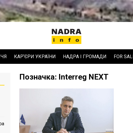
ЧЧЯ
КАРʼЄРИ УКРАЇНИ
НАДРА І ГРОМАДИ
FOR SAL
Позначка:
Interreg NEXT
ра