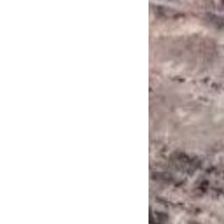
САНКЦІЙНІ НАДРА
БЛОГИ
TECHNO
CRITICAL MINERALS
НАДРА ІНШИХ
ПРО ПРОЕКТ