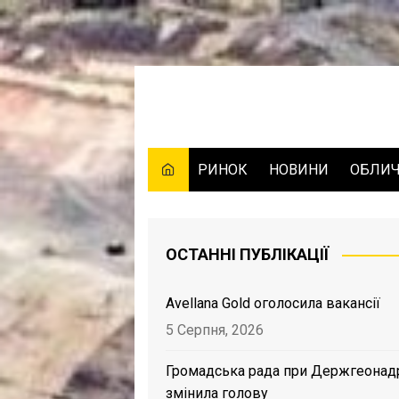
Skip
to
content
РИНОК
НОВИНИ
ОБЛИ
ОСТАННІ ПУБЛІКАЦІЇ
Avellana Gold оголосила вакансії
5 Серпня, 2026
Громадська рада при Держгеонад
змінила голову