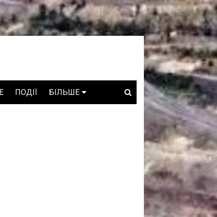
E
ПОДІЇ
БІЛЬШЕ
ВАКАНСІЇ
ЗРОБЛЕНО В УКРАЇНІ
WHO IS WHO
ПРОЗОРІ НАДРА
ГОВОРЯТЬ АСОЦІАЦІЇ
ГОВОРЯТЬ КОМПАНІЇ
КОНФЛІКТНІ НАДРА