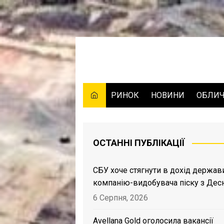
Skip
to
content
РИНОК
НОВИНИ
ОБЛИ
ОСТАННІ ПУБЛІКАЦІЇ
СБУ хоче стягнути в дохід держав
компанію-видобувача піску з Дес
6 Серпня, 2026
Avellana Gold оголосила вакансії