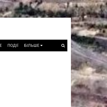
E
ПОДІЇ
БІЛЬШЕ
ВАКАНСІЇ
ЗРОБЛЕНО В УКРАЇНІ
WHO IS WHO
ПРОЗОРІ НАДРА
ГОВОРЯТЬ АСОЦІАЦІЇ
ГОВОРЯТЬ КОМПАНІЇ
КОНФЛІКТНІ НАДРА