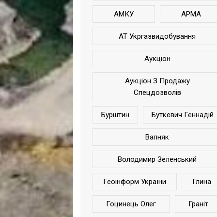
АМКУ
АРМА
АТ Укргазвидобування
Аукціон
Аукціон З Продажу
Спецдозволів
Бурштин
Буткевич Геннадій
Вапняк
Володимир Зеленський
Геоінформ України
Глина
Гоцинець Олег
Граніт