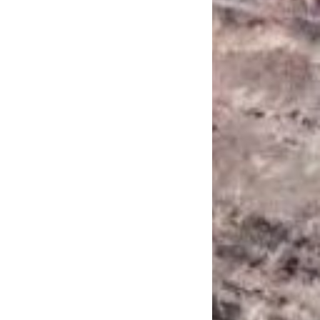
САНКЦІЙНІ НАДРА
БЛОГИ
TECHNO
CRITICAL MINERALS
НАДРА ІНШИХ
ПРО ПРОЕКТ