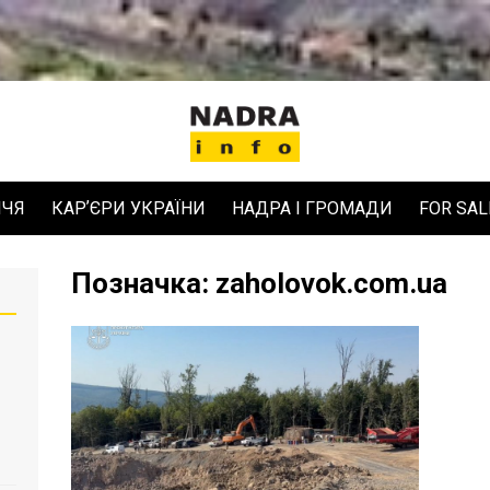
ЧЧЯ
КАРʼЄРИ УКРАЇНИ
НАДРА І ГРОМАДИ
FOR SAL
Позначка:
zaholovok.com.ua