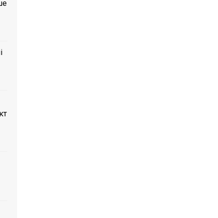
ше
і
кт