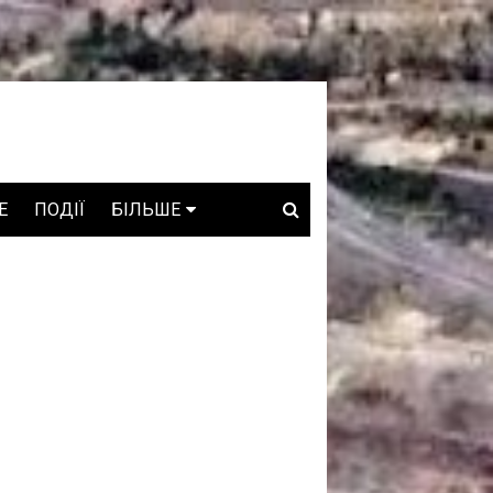
E
ПОДІЇ
БІЛЬШЕ
ВАКАНСІЇ
ЗРОБЛЕНО В УКРАЇНІ
WHO IS WHO
ПРОЗОРІ НАДРА
ГОВОРЯТЬ АСОЦІАЦІЇ
ГОВОРЯТЬ КОМПАНІЇ
КОНФЛІКТНІ НАДРА