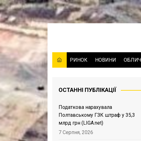
Skip
to
content
РИНОК
НОВИНИ
ОБЛИ
ОСТАННІ ПУБЛІКАЦІЇ
Податкова нарахувала
Полтавському ГЗК штраф у 35,3
млрд грн (LIGA.net)
7 Серпня, 2026