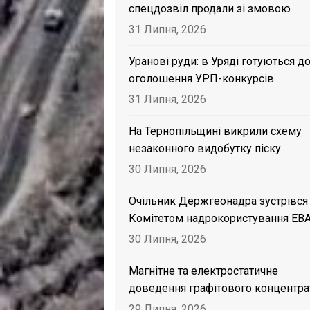
спецдозвіл продали зі змовою
31 Липня, 2026
Уранові руди: в Уряді готуються д
оголошення УРП-конкурсів
31 Липня, 2026
На Тернопільщині викрили схему
незаконного видобутку піску
30 Липня, 2026
Очільник Держгеонадра зустрівся
Комітетом надрокористування EB
30 Липня, 2026
Магнітне та електростатичне
доведення графітового концентра
29 Липня, 2026