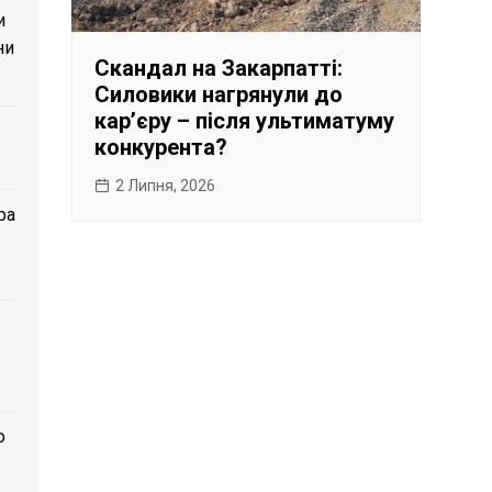
и
ни
Скандал на Закарпатті:
Силовики нагрянули до
карʼєру – після ультиматуму
конкурента?
2 Липня, 2026
ра
о