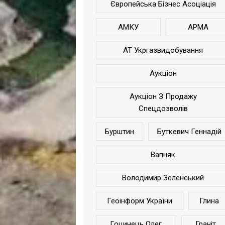
Європейська Бізнес Асоціація
АМКУ
АРМА
АТ Укргазвидобування
Аукціон
Аукціон З Продажу
Спецдозволів
Бурштин
Буткевич Геннадій
Вапняк
Володимир Зеленський
Геоінформ України
Глина
Гоцинець Олег
Граніт