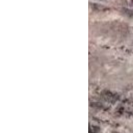
САНКЦІЙНІ НАДРА
БЛОГИ
TECHNO
CRITICAL MINERALS
НАДРА ІНШИХ
ПРО ПРОЕКТ