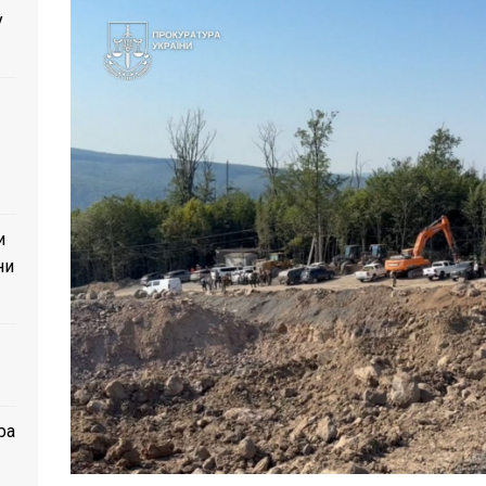
у
и
ни
ра