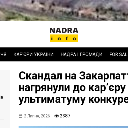
ЧЧЯ
КАРʼЄРИ УКРАЇНИ
НАДРА І ГРОМАДИ
FOR SAL
Скандал на Закарпат
нагрянули до карʼєру 
ультиматуму конкур
ів
2387
2 Липня, 2026