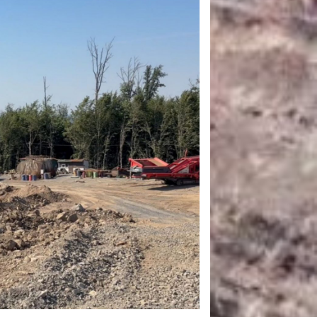
САНКЦІЙНІ НАДРА
БЛОГИ
TECHNO
CRITICAL MINERALS
НАДРА ІНШИХ
ПРО ПРОЕКТ