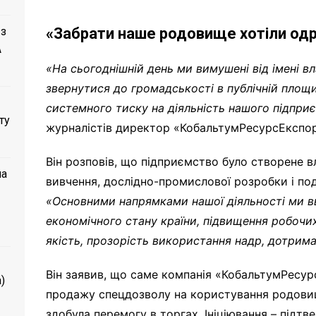
 з
«Забрати наше родовище хотіли одра
A
«На сьогоднішній день ми вимушені від імені вл
звернутися до громадськості в публічній площин
системного тиску на діяльність нашого підпри
ту
журналістів директор «КобальтумРесурсЕксп
Він розповів, що підприємство було створене в
ла
вивчення, дослідно-промислової розробки і по
«Основними напрямками нашої діяльності ми в
економічного стану країни, підвищення робочих
якість, прозорість використання надр, дотриман
Він заявив, що саме компанія «КобальтумРесурс
)
продажу спецдозволу на користування родовищ
здобула перемогу в торгах. Ініціювання – підтв