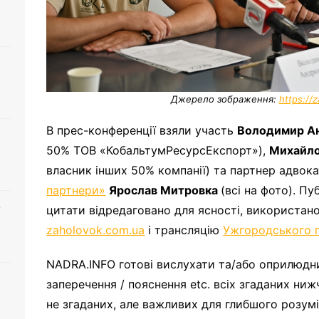
Джерело зображення:
https://
В прес-конференції взяли участь
Володимир А
50% ТОВ «КобальтумРесурсЕкспорт»),
Михайло
власник інших 50% компанії) та партнер адвок
партнери»
Ярослав Митровка
(всі на фото). Пу
о
цитати відредаговано для ясності, використан
zaholovok.com.ua
і трансляцію
Ужгородського 
NADRA.INFO готові вислухати та/або оприлюднити
заперечення / пояснення etc. всіх згаданих ниж
не згаданих, але важливих для глибшого розумі