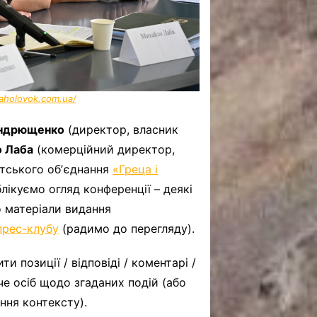
zaholovok.com.ua/
ндрющенко
(директор, власник
 Лаба
(комерційний директор,
атського обʼєднання
«Греца і
блікуємо огляд конференції – деякі
о матеріали видання
прес-клубу
(радимо до перегляду).
 позиції / відповіді / коментарі /
че осіб щодо згаданих подій (або
ння контексту).