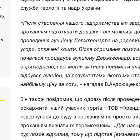
служби геології та надр України.
у
зь
«Після створення нашого підприємства ми звер
проханням підготувати довідки і всі можливі д
ть
проведення аукціону Держгеонадра на родовищ
угоди, оплачені кошти. Після отримання позити
почалася процедура аукціону Держгеонадр, все
оприлюднено, і всі могли активну приймати уч
відбувся аукціон, за результатами якого ми с
найбільшу ціну за
лот
»,
– нагадав В.Андрющенк
Він також повідомив, що одразу після проведе
оскаржити інший учасник торгів – ТОВ «Френдл
«звернулося до суду з проханням не просто виз
проханням визнати їх переможцем»:
«
Для нас 
суд позов відхилив, тому що підстав [
визнават