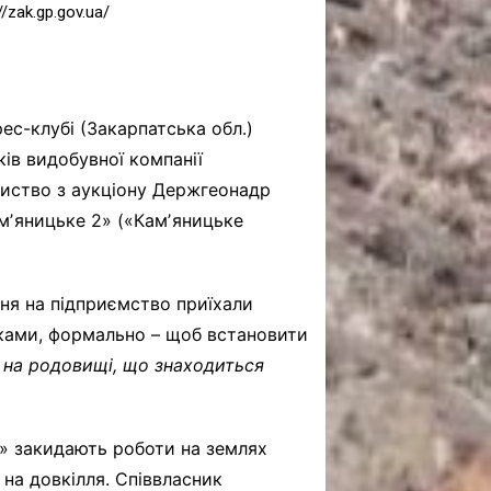
zak.gp.gov.ua/
ес-клубі (Закарпатська обл.)
ків видобувної компанії
риство з аукціону Держгеонадр
мʼяницьке 2» («Камʼяницьке
вня на підприємство приїхали
ками, формально – щоб встановити
 на родовищі, що знаходиться
» закидають роботи на землях
 на довкілля. Співвласник