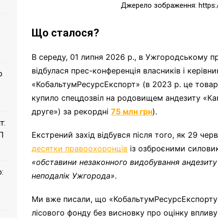
Джерело зображення: https://
Що сталося?
В середу, 01 липня 2026 р., в Ужгородському пр
відбулася прес-конференція власників і керівни
о
«КобальтумРесурсЕкспорт» (в 2023 р. це това
купило спецдозвіл на родовищем андезиту «Ка
друге») за рекордні
75 млн грн
).
т:
Екстрений захід відбувся після того, як 29 чер
П
десятки правоохоронців
із озброєними силови
«
обставини незаконного видобування андезиту
:
неподалік Ужгорода
»
.
Ми вже писали, що «КобальтумРесурсЕкспорту
лісового фонду без висновку про оцінку впливу