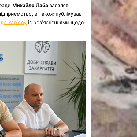
 ради
Михайло Лаба
заявляв
підприємство, а також публікував
и до карʼєру
із розʼясненнями щодо