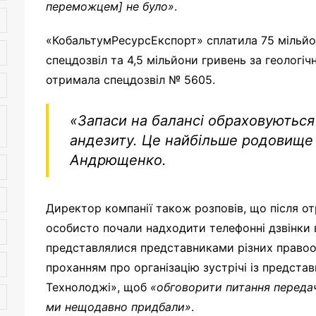
переможцем
] не було
»
.
«КобальтумРесурсЕкспорт» сплатила 75 мільйо
спецдозвіл та 4,5 мільйони гривень за геологічн
отримала спецдозвіл № 5605.
«Запаси на балансі обраховуються
андезиту. Це
найбільше родовище в
Андрющенко.
Директор компанії також розповів, що після 
особисто почали надходити телефонні дзвінки в
представлялися представниками різних правоох
проханням про організацію зустрічі із предста
Технолоджі», щоб
«
обговорити питання передач
ми нещодавно придбали
»
.