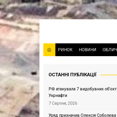
Skip
to
content
РИНОК
НОВИНИ
ОБЛИ
ОСТАННІ ПУБЛІКАЦІЇ
РФ атакувала 7 видобувних об’єкт
Укрнафти
7 Серпня, 2026
Уряд призначив Олексія Соболева