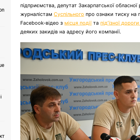
підприємства, депутат Закарпатської обласної
on
журналістам
Суспільного
про ознаки тиску на 
Facebook-відео з
місця події
та
підʼїзної дорог
деяких закидів на адресу його компанії.
ше
і
кт