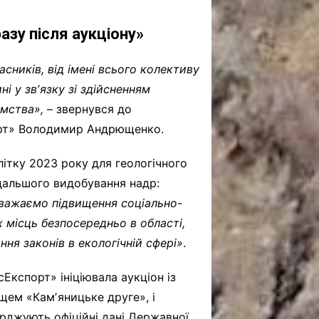
зу після аукціону»
асників, від імені всього колективу
і у звʼязку зі здійсненням
ємства»,
– звернувся до
орт» Володимир Андрющенко.
літку 2023 року для геологічного
дальшого видобування надр:
важаємо підвищення соціально-
 місць безпосередньо в області,
ня законів в екологічній сфері»
.
Експорт» ініціювала аукціон із
ем «Камʼяницьке друге», і
ерджують офіційні дані Державної