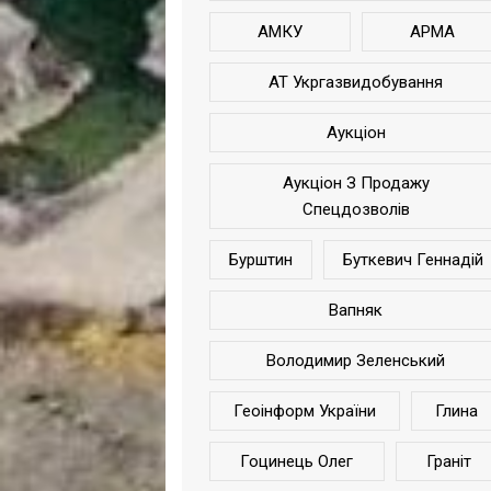
АМКУ
АРМА
АТ Укргазвидобування
Аукціон
Аукціон З Продажу
Спецдозволів
Бурштин
Буткевич Геннадій
Вапняк
Володимир Зеленський
Геоінформ України
Глина
Гоцинець Олег
Граніт