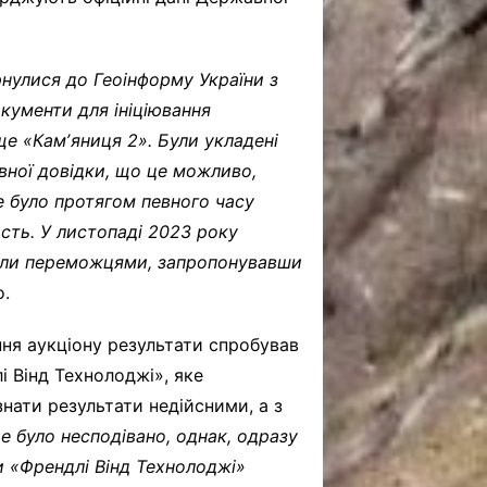
нулися до Геоінформу України з
окументи для ініціювання
е «Камʼяниця 2». Були укладені
вної довідки, що це можливо,
 було протягом певного часу
асть.
У листопаді 2023 року
тали переможцями
,
запропонува
вши
о.
ння аукціону результати спробував
і Вінд Технолоджі», яке
нати результати недійсними, а з
це було несподівано
, однак, о
дразу
и «Френдлі Вінд Технолоджі»