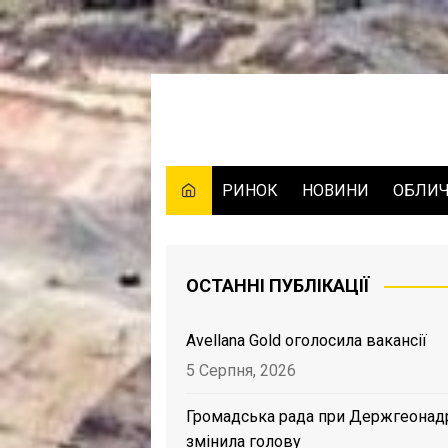
Skip
to
content
РИНОК
НОВИНИ
ОБЛИ
ОСТАННІ ПУБЛІКАЦІЇ
Avellana Gold оголосила вакансії
5 Серпня, 2026
Громадська рада при Держгеонад
змінила голову