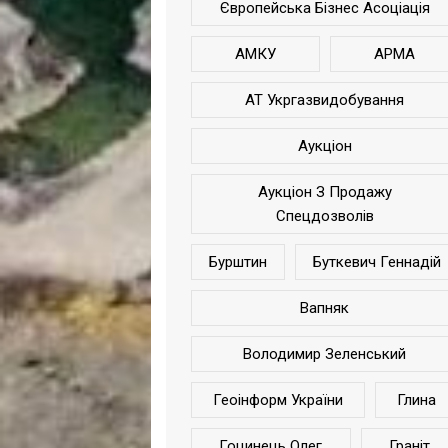
Європейська Бізнес Асоціація
АМКУ
АРМА
АТ Укргазвидобування
Аукціон
Аукціон З Продажу
Спецдозволів
Бурштин
Буткевич Геннадій
Вапняк
Володимир Зеленський
Геоінформ України
Глина
Гоцинець Олег
Граніт