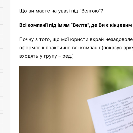
Що ви маєте на увазі під “Велтою”?
Всі компанії під ім’ям “Велта”, де Ви є кінцеви
Почну з того, що мої юристи вкрай незадоволен
оформлені практично всі компанії (показує арк
входять у групу – ред.)