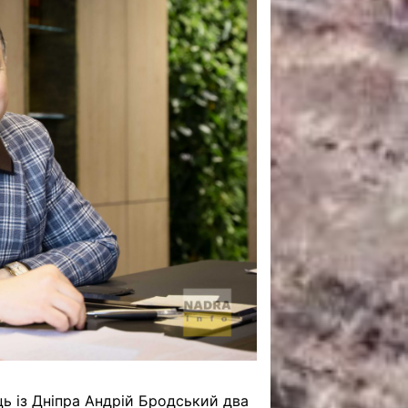
САНКЦІЙНІ НАДРА
БЛОГИ
TECHNO
CRITICAL MINERALS
НАДРА ІНШИХ
ПРО ПРОЕКТ
ць із Дніпра Андрій Бродський два