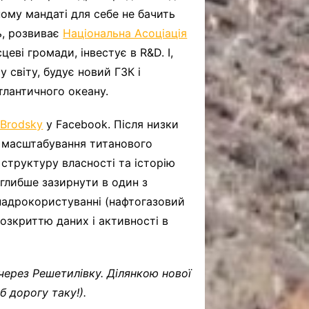
ному мандаті для себе не бачить
ь, розвиває
Національна Асоціація
сцеві громади, інвестує в R&D. І,
 світу, будує новий ГЗК і
тлантичного океану.
 Brodsky
у Facebook. Після низки
 і масштабування титанового
 структуру власності та історію
 глибше зазирнути в один з
 надрокористуванні (нафтогазовий
озкриттю даних і активності в
через Решетилівку. Ділянкою нової
 дорогу таку!).