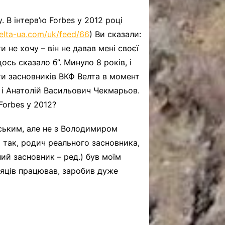
 В інтерв’ю Forbes у 2012 році
velta-ua.com/uk/feed/66
) Ви сказали:
и не хочу – він не давав мені своєї
ось сказало б”. Минуло 8 років, і
ти засновників ВКФ Велта в момент
 і Анатолій Васильович Чекмарьов.
Forbes у 2012?
нським, але не з Володимиром
о так, родич реального засновника,
ий засновник – ред.) був моїм
сяців працював, заробив дуже