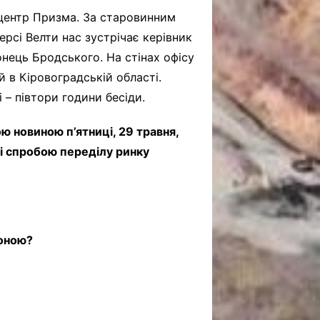
-центр Призма. За старовинним
версі Велти нас зустрічає керівник
онець Бродського. На стінах офісу
 в Кіровоградській області.
 – півтори години бесіди.
ю новиною п’ятниці, 29 травня,
 зі спробою переділу ринку
роною?