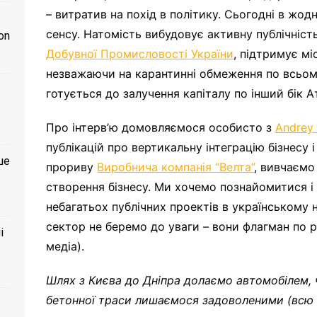
– витратив на похід в політику. Сьогодні в жод
сенсу. Натомість вибудовує активну публічніст
on
Добувної Промисловості України
, підтримує мі
незважаючи на карантинні обмеження по всьому
готується до залучення капіталу по інший бік А
Про інтерв’ю домовляємося особисто з
Andrey
публікацій про вертикальну інтеграцію бізнесу
ше
прориву
Виробнича компанія “Велта”
, вивчаємо
створення бізнесу. Ми хочемо познайомитися і
небагатьох публічних проектів в українському
сектор не беремо до уваги – вони флагман по р
і
медіа).
Шлях з Києва до Дніпра долаємо автомобілем, 
бетонної траси лишаємося задоволеними (всю б