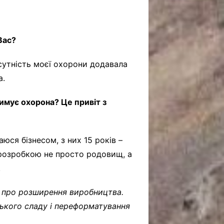
Вас?
исутність моєї охорони додавала
а.
римує охорона? Це привіт з
аюся бізнесом, з них 15 років –
 розробкою не просто родовищ, а
.
ки про розширення виробництва.
ького сладу і переформатування