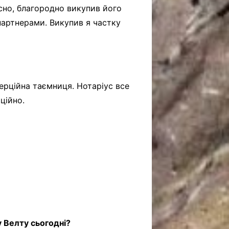
есно, благородно викупив його
партнерами. Викупив я частку
ерційна таємниця. Нотаріус все
ційно.
 Велту сьогодні?