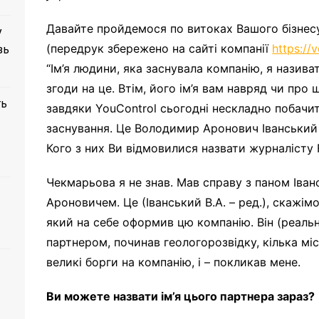
Давайте пройдемося по витоках Вашого бізнесу.
у
(передрук збережено на сайті компанії
https://
зь
“Ім’я людини, яка заснувала компанію, я називат
згоди на це. Втім, його ім’я вам навряд чи про щ
ть
завдяки YouControl сьогодні нескладно побачи
заснування. Це Володимир Аронович Іванський
Кого з них Ви відмовилися назвати журналісту 
Чекмарьова я не знав. Мав справу з паном Іва
Ароновичем. Це (Іванський В.А. – ред.), скажім
який на себе оформив цю компанію. Він (реальн
партнером, починав геологорозвідку, кілька мі
великі борги на компанію, і – покликав мене.
Ви можете назвати ім’я цього партнера зараз?