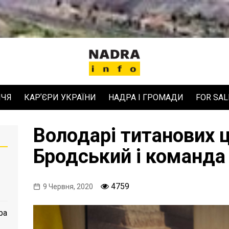
ЧЧЯ
КАРʼЄРИ УКРАЇНИ
НАДРА І ГРОМАДИ
FOR SAL
Володарі титанових ц
Бродський і команда
4759
9 Червня, 2020
ра