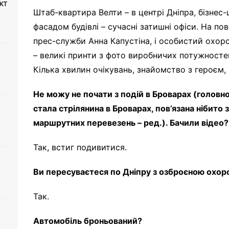
кт
Штаб-квартира Велти – в центрі Дніпра, бізнес
фасадом будівлі – сучасні затишні офіси. На по
прес-служби
Анна Капустіна
, і особистий охор
– великі принти з фото виробничих потужностей
Кілька хвилин очікувань, знайомство з героєм, і
Не можу не почати з подій в Броварах (головно
стала стрілянина в Броварах, пов’язана нібито
маршрутних перевезень – ред.). Бачили відео?
Так, встиг подивитися.
о
Ви пересуваєтеся по Дніпру з озброєною охо
Так.
Автомобіль броньований?