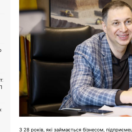
о
т:
П
:
З 28 років, які займається бізнесом, підприєме