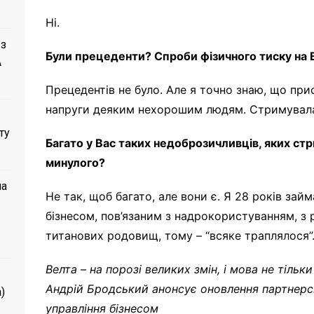
Ні.
 з
Були прецеденти? Спроби фізичного тиску на 
A
Прецедентів не було. Але я точно знаю, що пр
напруги деяким нехорошим людям. Стримувал
ту
Багато у Вас таких недоброзичливців, яких ст
минулого?
ла
Не так, щоб багато, але вони є. Я 28 років займ
бізнесом, пов’язаним з надрокористуванням, з
титанових родовищ, тому – “всяке траплялося”
Велта – на порозі великих змін, і мова не тіль
Андрій Бродський анонсує оновлення партнерс
)
управління бізнесом