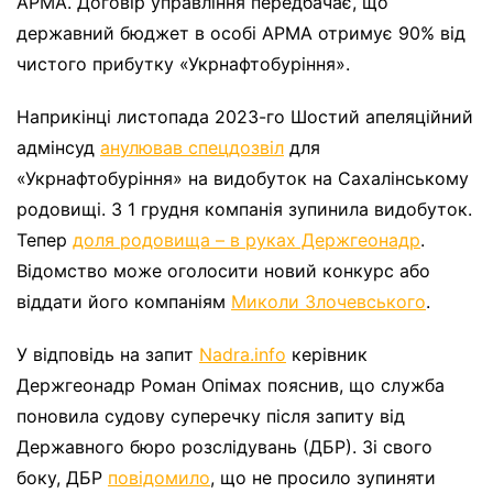
АРМА. Договір управління передбачає, що
державний бюджет в особі АРМА отримує 90% від
чистого прибутку «Укрнафтобуріння».
Наприкінці листопада 2023-го Шостий апеляційний
адмінсуд
анулював спецдозвіл
для
«Укрнафтобуріння» на видобуток на Сахалінському
родовищі. З 1 грудня компанія зупинила видобуток.
Тепер
доля родовища – в руках Держгеонадр
.
Відомство може оголосити новий конкурс або
віддати його компаніям
Миколи Злочевського
.
У відповідь на запит
Nadra.info
керівник
Держгеонадр Роман Опімах пояснив, що служба
поновила судову суперечку після запиту від
Державного бюро розслідувань (ДБР). Зі свого
боку, ДБР
повідомило
, що не просило зупиняти