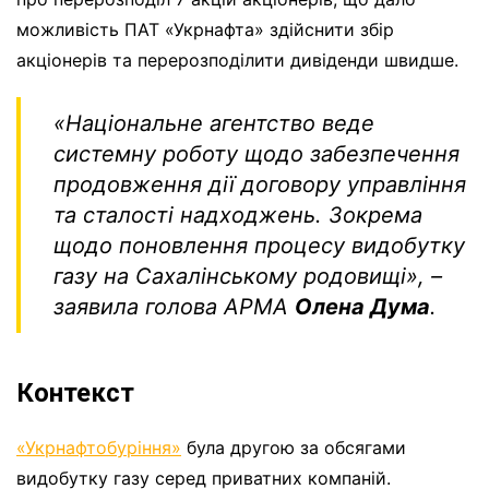
можливість ПАТ «Укрнафта» здійснити збір
акціонерів та перерозподілити дивіденди швидше.
«Національне агентство веде
системну роботу щодо забезпечення
продовження дії договору управління
та сталості надходжень. Зокрема
щодо поновлення процесу видобутку
газу на Сахалінському родовищі»
, –
заявила голова АРМА
Олена Дума
.
Контекст
«Укрнафтобуріння»
була другою за обсягами
видобутку газу серед приватних компаній.