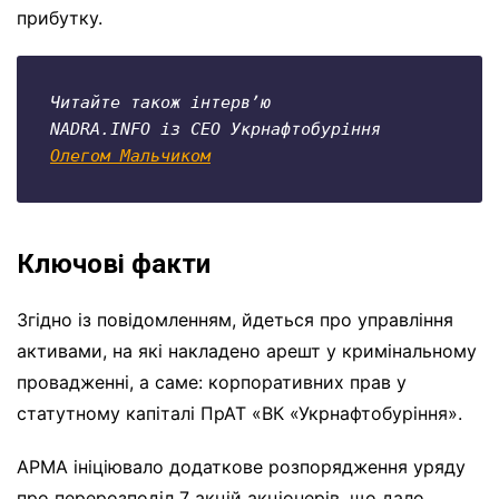
прибутку.
Читайте також інтерв
NADRA.INFO із СЕО Укрнафтобуріння 
Олегом Мальчиком
Ключові факти
Згідно із повідомленням, йдеться про управління
активами, на які накладено арешт у кримінальному
провадженні, а саме: корпоративних прав у
статутному капіталі ПрАТ «ВК «Укрнафтобуріння».
АРМА ініціювало додаткове розпорядження уряду
про перерозподіл 7 акцій акціонерів, що дало