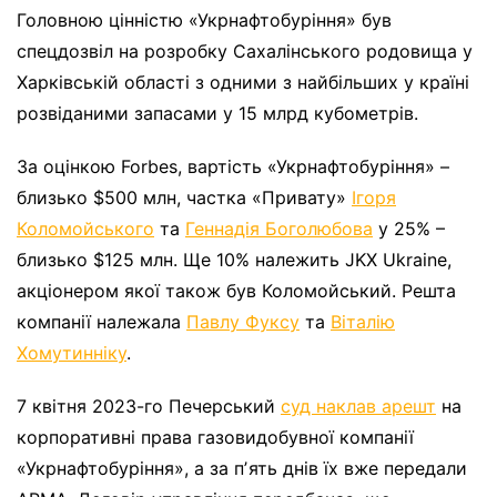
Головною цінністю «Укрнафтобуріння» був
спецдозвіл на розробку Сахалінського родовища у
Харківській області з одними з найбільших у країні
розвіданими запасами у 15 млрд кубометрів.
За оцінкою Forbes, вартість «Укрнафтобуріння» –
близько $500 млн, частка «Привату»
Ігоря
Коломойського
та
Геннадія Боголюбова
у 25% –
близько $125 млн. Ще 10% належить JKX Ukraine,
акціонером якої також був Коломойський. Решта
компанії належала
Павлу Фуксу
та
Віталію
Хомутинніку
.
7 квітня 2023-го Печерський
суд наклав арешт
на
корпоративні права газовидобувної компанії
«Укрнафтобуріння», а за пʼять днів їх вже передали