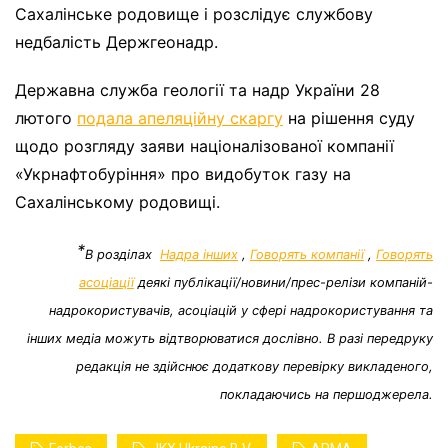
Сахалінське родовище і розслідує службову
недбалість Держгеонадр.
Державна служба геології та надр України 28
лютого
подала апеляційну скаргу
на рішення суду
щодо розгляду заяви націоналізованої компанії
«Укрнафтобуріння» про видобуток газу на
Сахалінському родовищі.
*
В розділах
Надра інших
,
Говорять компанії
,
Говорять
асоціації
деякі публікації/новини/прес-релізи компаній-
надрокористувачів, асоціацій у сфері надрокористування та
інших медіа можуть відтворюватися дослівно. В разі передруку
редакція не здійснює додаткову перевірку викладеного,
покладаючись на першоджерела.