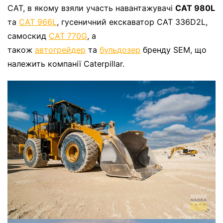
САТ, в якому взяли участь навантажувачі
CAT 980L
та
CAT 966L
, гусеничний екскаватор САТ 336D2L,
самоскид
САТ 770G
, а
також
автогрейдер
та
бульдозер
бренду SEM, що
належить компанії Caterpillar.