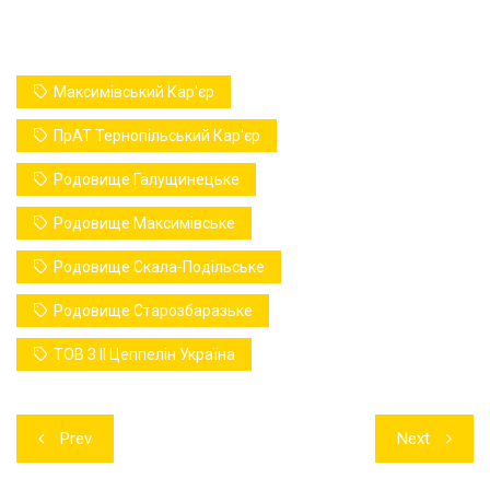
Максимівський Кар'єр
ПрАТ Тернопільський Кар'єр
Родовище Галущинецьке
Родовище Максимівське
Родовище Скала-Подільське
Родовище Старозбаразьке
ТОВ З ІІ Цеппелін Україна
Навігація
Prev
Next
записів