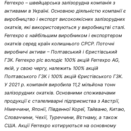
Ferrexpo – швейцарська залізорудна компанія з
активами в Україні. Основною діяльністю компанії є
виробництво і експорт високоякісних залізорудних
окатків, які використовуються у виробництві сталі.
Ferrexpo є найбільшим виробником і експортером
окатків серед країн колишнього СРСР. Поточні
виробничі активи – Полтавський і Єристівський
ГЗК. Ferrеxpo plc володіє 100% акцій Ferrexpo AG,
якій, у свою чергу, належить 100% акцій
Полтавського ГЗК і 100% акцій Єристівського ГЗК.
У 2021 р. компанія виробила 11,2 мільйона тонн
залізорудних окатків. Основними споживачами
продукції є сталеливарні підприємства з Австрії,
Німеччини, Японії, Південної Кореї, Тайваню, Китаю,
Словаччини, Чехії, Туреччини, В’єтнаму, а також
США. Акції Ferrexpo котируються на основному