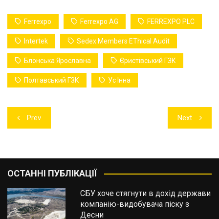
Ferrexpo
Ferrexpo AG
FERREXPO PLC
Intertek
Sedex Members EThical Audit
Блонська Ярославна
Єристівський ГЗК
Полтавський ГЗК
Ус Інна
Навігація
Prev
Next
записів
ОСТАННІ ПУБЛІКАЦІЇ
СБУ хоче стягнути в дохід держави
компанію-видобувача піску з
Десни