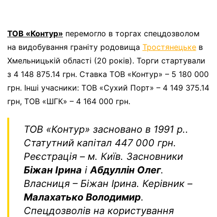
ТОВ «Контур»
перемогло в торгах спецдозволом
на видобування граніту родовища
Тростянецьке
в
Хмельницькій області (20 років). Торги стартували
з 4 148 875.14 грн. Ставка ТОВ «Контур» – 5 180 000
грн. Інші учасники:
ТОВ «Сухий Порт» – 4 149 375.14
грн,
ТОВ «ШГК» – 4 164 000 грн.
ТОВ «Контур»
засновано в 1991 р..
Статутний капітал 447 000 грн.
Реєстрація – м. Київ. Засновники
Біжан Ірина
і
Абдуллін Олег
.
Власниця – Біжан Ірина. Керівник –
Малахатько Володимир
.
Спецдозволів на користування