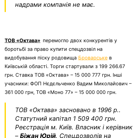
надрами компанія не має.
ТОВ «Октава»
перемогло двох конкурентів у
боротьбі за право купити спецдозвіл на
видобування піску родовища
Броварське
в
Київській області. Торги стартували з 199 266.67
грн. Ставка ТОВ «Октава» – 15 000 777 грн. Інші
учасники:
ФОП Нєдєльченко Вадим Миколайович –
361 000 грн,
ТОВ «Моно 77» – 15 000 000 грн.
ТОВ «Октава»
засновано в 1996 р..
Статутний капітал 1 509 400 грн.
Реєстрація м. Київ. Власник і керівник
–
Біжан Юрій
. Спецдозволів на