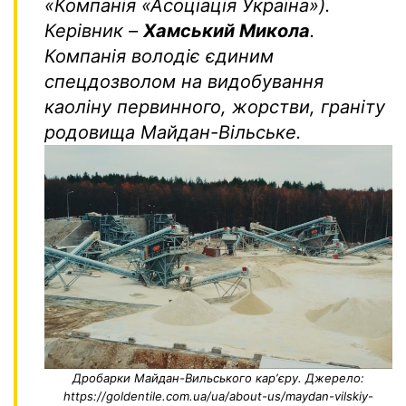
«Компанія «Асоціація Україна»).
Керівник –
Хамський Микола
.
Компанія володіє єдиним
спецдозволом на видобування
каоліну первинного, жорстви, граніту
родовища Майдан-Вільське.
Дробарки Майдан-Вильського карʼєру. Джерело:
https://goldentile.com.ua/ua/about-us/maydan-vilskiy-