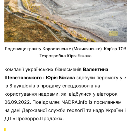
Родовище граніту Коростенське (Могилянське). Карʼєр ТОВ
Техрозробка Юрія Біжана
Компанії українських бізнесменів
Валентина
Шеветовського
і
Юрія Біжана
здобули перемогу у 7
із 8 аукціонів з продажу спецдозволів на
користування надрами, які відбулися у вівторок
06.09.2022. Повідомляє NADRA.info із посиланням
на дані Державної служби геології та надр України і
ДП «Прозорро.Продажі».