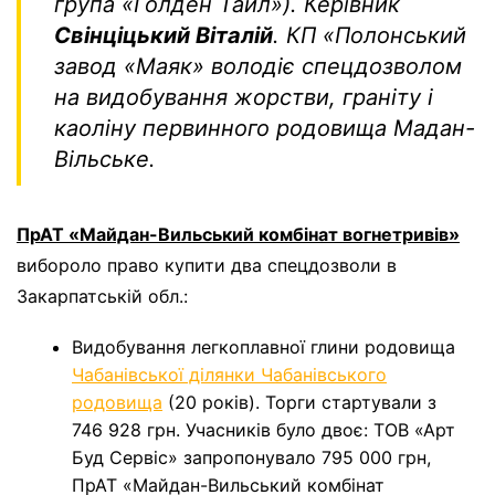
група «Голден Тайл»). Керівник
Свінціцький Віталій
. КП «Полонський
завод «Маяк» володіє спецдозволом
на видобування жорстви, граніту і
каоліну первинного родовища Мадан-
Вільське.
ПрАТ «Майдан-Вильський комбінат вогнетривів»
вибороло право купити два спецдозволи в
Закарпатській обл.:
Видобування легкоплавної глини родовища
Чабанівської ділянки Чабанівського
родовища
(20 років). Торги стартували з
746 928 грн. Учасників було двоє: ТОВ «Арт
Буд Сервіс» запропонувало 795 000 грн,
ПрАТ «Майдан-Вильський комбінат