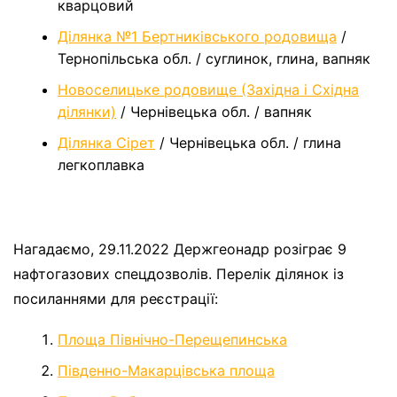
кварцовий
Ділянка №1 Бертниківського родовища
/
Тернопільська обл. / суглинок, глина, вапняк
Новоселицьке родовище (Західна і Східна
ділянки)
/ Чернівецька обл. / вапняк
Ділянка Сірет
/ Чернівецька обл. / глина
легкоплавка
Нагадаємо, 29.11.2022 Держгеонадр розіграє 9
нафтогазових спецдозволів. Перелік ділянок
із
посиланнями для реєстрації:
Площа Північно-Перещепинська
Південно-Макарцівська площа