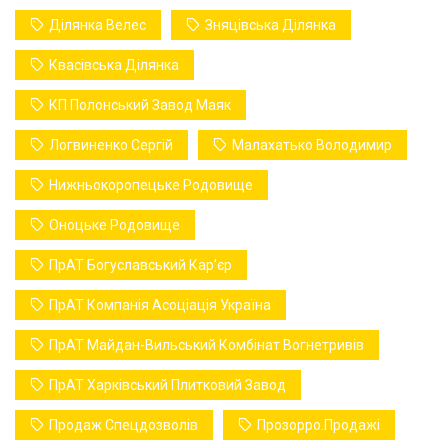
Ділянка Велес
Зняцівська Ділянка
Квасівська Ділянка
КП Полонський Завод Маяк
Логвиненко Сергій
Малахатько Володимир
Нижньокоропецьке Родовище
Оноцьке Родовище
ПрАТ Богуславський Карʼєр
ПрАТ Компанія Асоціація Україна
ПрАТ Майдан-Вильський Комбінат Вогнетривів
ПрАТ Харківський Плитковий Завод
Продаж Спецдозволів
Прозорро.Продажі