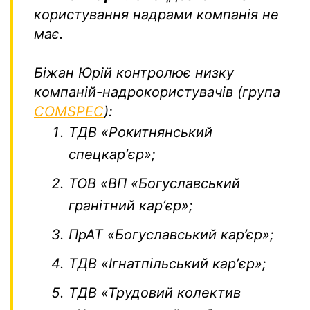
користування надрами компанія не
має.
Біжан Юрій контролює низку
компаній-надрокористувачів (група
COMSPEC
):
ТДВ «Рокитнянський
спецкарʼєр»;
ТОВ «ВП «Богуславський
гранітний карʼєр»;
ПрАТ «Богуславський кар’єр»;
ТДВ «Ігнатпільський карʼєр»;
ТДВ «Трудовий колектив