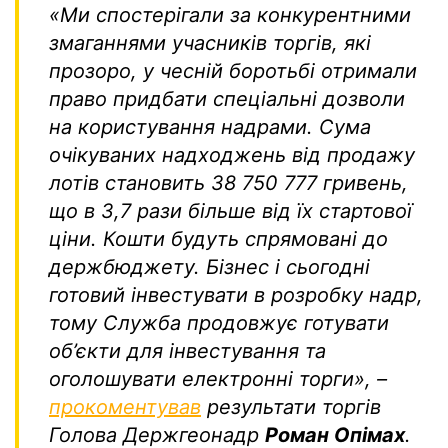
«М
и спостерігали за конкурентними
змаганнями учасників торгів, які
прозоро, у чесній боротьбі отримали
право придбати спеціальні дозволи
на користування надрами. Сума
очікуваних надходжень від продажу
лотів становить 38 750 777 гривень,
що в 3,7 рази більше від їх стартової
ціни. Кошти будуть спрямовані до
держбюджету. Бізнес і сьогодні
готовий інвестувати в розробку надр,
тому Служба продовжує готувати
об’єкти для інвестування та
оголошувати електронні торги»
, –
прокоментував
результати торгів
Голова Держгеонадр
Роман Опімах
.