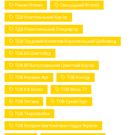
Роман Опімах
Свінціцький Віталій
ТДВ Ігнатпільський Карʼєр
ТДВ Рокитнянський Спецкарʼєр
ТДВ Трудовий Колектив Коростенський Щебзавод
ТОВ ВО Шахтобуд
ТОВ ВП Богуславський Гранітний Карʼєр
ТОВ Керамік-Арт
ТОВ Контур
ТОВ КФ Велес
ТОВ Моно 77
ТОВ Октава
ТОВ Сухий Порт
ТОВ Техрозробка
ТОВ Холдингова Компанія Надра України