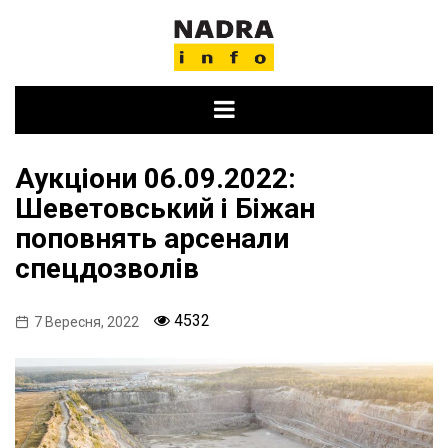
Skip
to
content
Аукціони 06.09.2022:
Шеветовський і Біжан
поповнять арсенали
спецдозволів
4532
7 Вересня, 2022