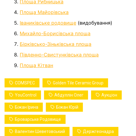
Площа Рибницька
Площа Майорівська
Іваниківське родовище
(видобування)
Михайло-Борисівська площа
Бірківсько-Зіньківська площа
Південно-Свистунківська площа
Площа Кітван
COMSPEC
Golden Tile Ceramic Group
YouControl
Абдуллін Олег
Аукціон
Біжан Ірина
Біжан Юрій
Броварське Родовище
Валентин Шеветовський
Держгеонадра