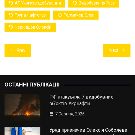
АТ Укргазвидобування
Видобування Газу
Група Нафтогаз
Толмачев Олег
Чернишов Олексій
Навігація
Prev
Next
записів
ОСТАННІ ПУБЛІКАЦІЇ
РФ атакувала 7 видобувних
об’єктів Укрнафти
7 Серпня, 2026
Уряд призначив Олексія Соболева