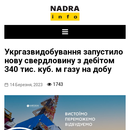
Skip
to
content
Укргазвидобування запустило
нову свердловину з дебітом
340 тис. куб. м газу на добу
1743
14 Березня, 2023