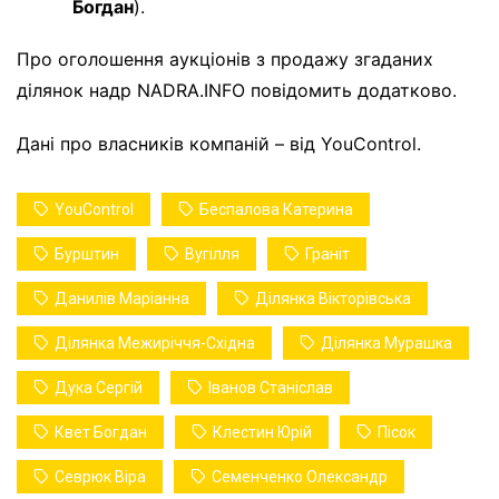
Богдан
).
Про оголошення аукціонів з продажу згаданих
ділянок надр NADRA.INFO повідомить додатково.
Дані про власників компаній – від YouControl.
YouControl
Беспалова Катерина
Бурштин
Вугілля
Граніт
Данилів Маріанна
Ділянка Вікторівська
Ділянка Межиріччя-Східна
Ділянка Мурашка
Дука Сергій
Іванов Станіслав
Квет Богдан
Клестин Юрій
Пісок
Севрюк Віра
Семенченко Олександр