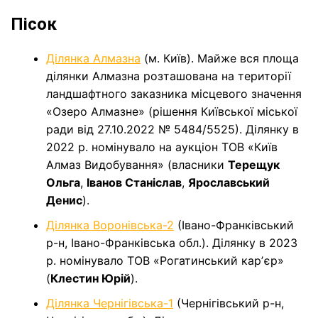
Пісок
Ділянка Алмазна
(м. Київ). Майже вся площа
ділянки Алмазна розташована на території
ландшафтного заказника місцевого значення
«Озеро Алмазне» (рішення Київської міської
ради від 27.10.2022 № 5484/5525). Ділянку в
2022 р. номінувало на аукціон ТОВ «Київ
Алмаз Видобування» (власники
Терещук
Ольга
,
Іванов Станіслав
,
Ярославський
Денис
).
Ділянка Воронівська-2
(Івано-Франківський
р-н, Івано-Франківська обл.). Ділянку в 2023
р. номінувало ТОВ «Рогатинський карʼєр»
(
Клестин Юрій
).
Ділянка Чернігівська-1
(Чернігівський р-н,