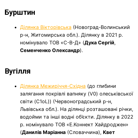
Бурштин
Ділянка Вікторівська
(Новоград-Волинський
р-н, Житомирська обл.). Ділянку в 2021 р.
номінувало ТОВ «С-В-Д» (
Дука Сергій
,
Семенченко Олександр
).
Вугілля
Ділянка Межиріччя-Східна
(до глибини
залягання покрівлі вапняку (V0) олеськівської
світи (C1оL)) (Червоноградський р-н,
Львівська обл.). На ділянці розташовані річки,
водойми та інші водні об’єкти. Ділянку в 2022
р. номінувало ТОВ «Е.Коннект Хайдроджен»
(
Данилів Маріанна
(Словаччина),
Квет